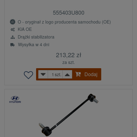
555403U800
O - oryginał z logo producenta samochodu (OE)
KIA OE
Drążki stabilizatora
Wysyłka w 4 dni
213,22 zł
za szt.
Dodaj
szt.