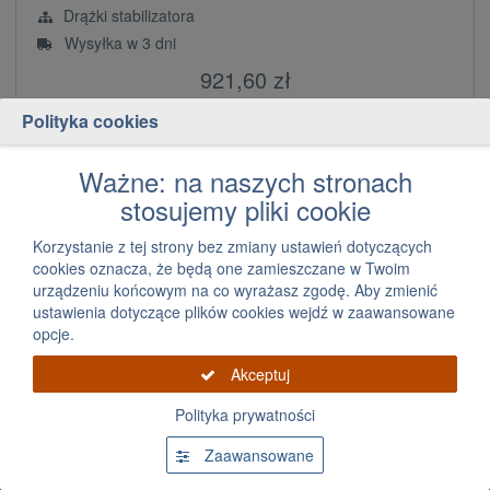
Drążki stabilizatora
Wysyłka w 3 dni
921,60 zł
za szt.
Polityka cookies
Dodaj
szt.
Ważne: na naszych stronach
stosujemy pliki cookie
Korzystanie z tej strony bez zmiany ustawień dotyczących
Strona 1 z 1, 1 do 26 z 26 produktów
cookies oznacza, że będą one zamieszczane w Twoim
urządzeniu końcowym na co wyrażasz zgodę. Aby zmienić
ustawienia dotyczące plików cookies wejdź w zaawansowane
Drążki stabilizatora
opcje.
Akceptuj
Obsługa klienta
Polityka prywatności
Kontakt
Zaawansowane
Płatność
Dostawa