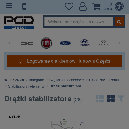
0
PrzejdzDoTresci
0,00 zł
Logowanie dla klientów Hurtowni Części
Strona
Wszystkie kategorie
Części samochodowe
Układ zawieszenia
główna
Drążki stabilizatora
Stabilizatory i elementy
Drążki stabilizatora
(
26
)