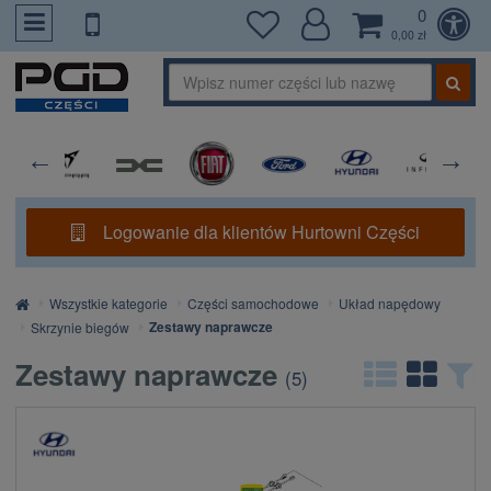
0
PrzejdzDoTresci
0,00 zł
Logowanie dla klientów Hurtowni Części
Strona
Wszystkie kategorie
Części samochodowe
Układ napędowy
główna
Zestawy naprawcze
Skrzynie biegów
Zestawy naprawcze
(
5
)