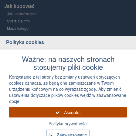
Jak kupować
Jak szukać części
Strefa dla firm
Mapa kategorii
Polityka cookies
Grupa PGD i Holding 1
O grupie
Ważne: na naszych stronach
stosujemy pliki cookie
Kontakt
12 300 03 05
Korzystanie z tej strony bez zmiany ustawień dotyczących
cookies oznacza, że będą one zamieszczane w Twoim
Napisz, jak możemy Ci pomóc
urządzeniu końcowym na co wyrażasz zgodę. Aby zmienić
ustawienia dotyczące plików cookies wejdź w zaawansowane
opcje.
Akceptuj
Polityka prywatności
Grupa PGD 2026 Wszystkie prawa zastrzeżone, powielanie informacji zawartych na
tej stronie zabronione
Zaawansowane