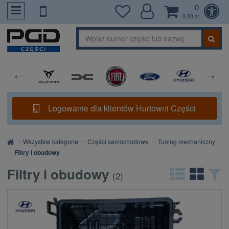
0
PrzejdzDoTresci
0,00 zł
Logowanie dla klientów Hurtowni Części
Strona
Wszystkie kategorie
Części samochodowe
Tuning mechaniczny
główna
Filtry i obudowy
Filtry i obudowy
(
2
)