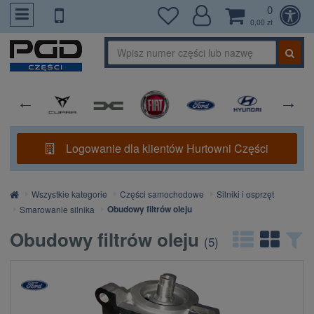
0
PrzejdzDoTresci
0,00 zł
Logowanie dla klientów Hurtowni Części
Strona
Wszystkie kategorie
Części samochodowe
Silniki i osprzęt
główna
Obudowy filtrów oleju
Smarowanie silnika
Obudowy filtrów oleju
(
5
)