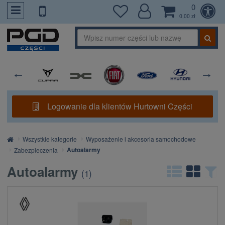
0
PrzejdzDoTresci
0,00 zł
Logowanie dla klientów Hurtowni Części
Strona
Wszystkie kategorie
Wyposażenie i akcesoria samochodowe
główna
Autoalarmy
Zabezpieczenia
Autoalarmy
(
1
)