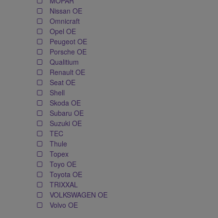
MOPAR
Nissan OE
Omnicraft
Opel OE
Peugeot OE
Porsche OE
Qualitium
Renault OE
Seat OE
Shell
Skoda OE
Subaru OE
Suzuki OE
TEC
Thule
Topex
Toyo OE
Toyota OE
TRIXXAL
VOLKSWAGEN OE
Volvo OE