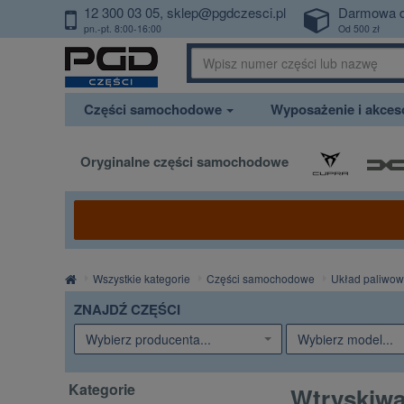
12 300 03 05
sklep@pgdczesci.pl
Darmowa 
PrzejdzDoTresci
pn.-pt. 8:00-16:00
Od 500 zł
Części samochodowe
Wyposażenie i akce
Oryginalne części samochodowe
Strona
Wszystkie kategorie
Części samochodowe
Układ paliwow
główna
ZNAJDŹ CZĘŚCI
Wybierz producenta...
Wybierz model...
Kategorie
Wtryskiw