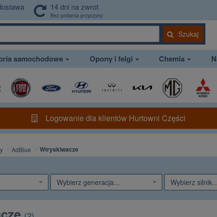
dostawa
14 dni na zwrot
Bez podania przyczyny
Szukaj
soria samochodowe
Opony i felgi
Chemia
N
Logowanie dla klientów Hurtowni Części
Wtryskiwacze
y
AdBlue
Wybierz generacja...
Wybierz silnik..
acze
(
2
)