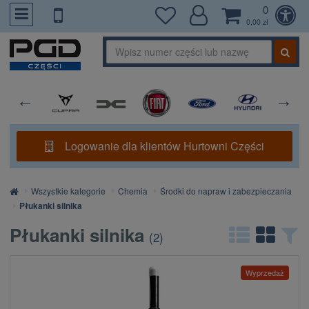
0
PrzejdzDoTresci
0,00 zł
Logowanie dla klientów Hurtowni Części
Strona
Wszystkie kategorie
Chemia
Środki do napraw i zabezpieczania
główna
Płukanki silnika
Płukanki silnika
(
2
)
Wyprzedaż