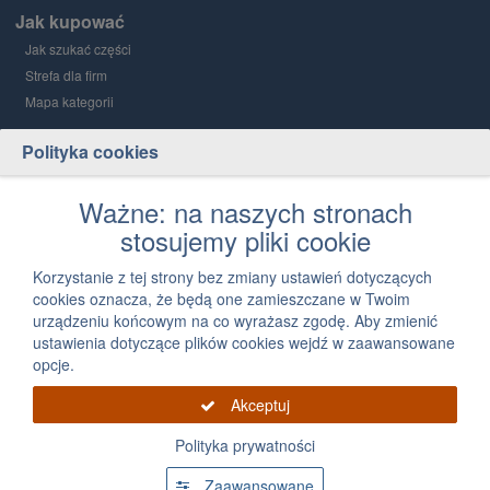
Jak kupować
Jak szukać części
Strefa dla firm
Mapa kategorii
Polityka cookies
Grupa PGD i Holding 1
O grupie
Ważne: na naszych stronach
stosujemy pliki cookie
Kontakt
12 300 03 05
Korzystanie z tej strony bez zmiany ustawień dotyczących
cookies oznacza, że będą one zamieszczane w Twoim
Napisz, jak możemy Ci pomóc
urządzeniu końcowym na co wyrażasz zgodę. Aby zmienić
ustawienia dotyczące plików cookies wejdź w zaawansowane
opcje.
Akceptuj
Polityka prywatności
Grupa PGD 2026 Wszystkie prawa zastrzeżone, powielanie informacji zawartych na
tej stronie zabronione
Zaawansowane