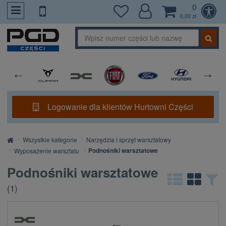
0
PrzejdzDoTresci
0,00 zł
Logowanie dla klientów Hurtowni Części
Strona
Wszystkie kategorie
Narzędzia i sprzęt warsztatowy
główna
Podnośniki warsztatowe
Wyposażenie warsztatu
Podnośniki warsztatowe
(
1
)