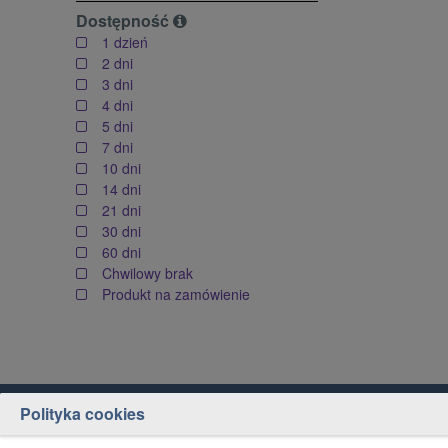
Dostępność
1 dzień
2 dni
3 dni
4 dni
5 dni
7 dni
10 dni
14 dni
21 dni
30 dni
60 dni
Chwilowy brak
Produkt na zamówienie
Polityka cookies
Obsługa klienta
Jak kupować