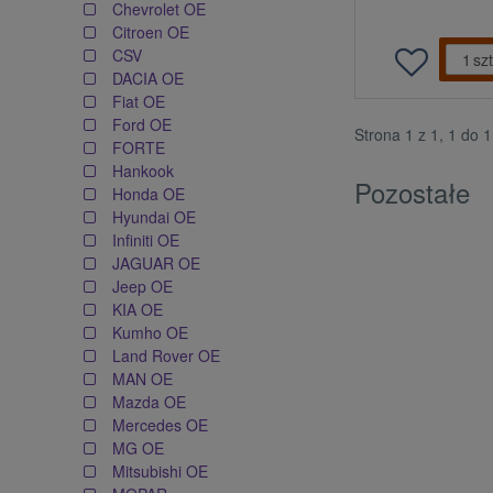
Chevrolet OE
Citroen OE
CSV
szt
DACIA OE
Fiat OE
Ford OE
Strona 1 z 1, 1 do 
FORTE
Hankook
Pozostałe
Honda OE
Hyundai OE
Infiniti OE
JAGUAR OE
Jeep OE
KIA OE
Kumho OE
Land Rover OE
MAN OE
Mazda OE
Mercedes OE
MG OE
Mitsubishi OE