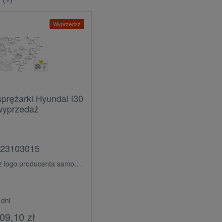
Wyprzedaż
sprężarki Hyundai I30
wyprzedaż
23103015
ogo producenta samochodu (OE)
 dni
09,10 zł