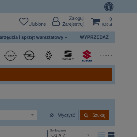
Zaloguj
0
Ulubione
Zarejestruj
0,00 zł
arzędzia i sprzęt warsztatowy
WYPRZEDAŻ
.
Wyczyść
Szukaj
Sortowanie
Od A-Z