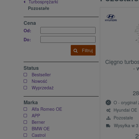
Turbosprężarki
Pozostałe
Cena
Od:
Do:
Filtruj
Cięgno turbo
- 
Status
Bestseller
Nowość
Wyprzedaż
28
Marka
O - oryginał z l
Alfa Romeo OE
Hyundai OE
APP
Pozostałe
Berner
Wysyłka w 3
BMW OE
2
Castrol