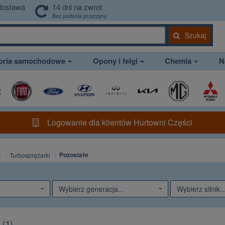
dostawa
14 dni na zwrot
Bez podania przyczyny
Szukaj
soria samochodowe
Opony i felgi
Chemia
N
Logowanie dla klientów Hurtowni Części
Pozostałe
t
Turbosprężarki
Wybierz generacja...
Wybierz silnik..
e
(
1
)