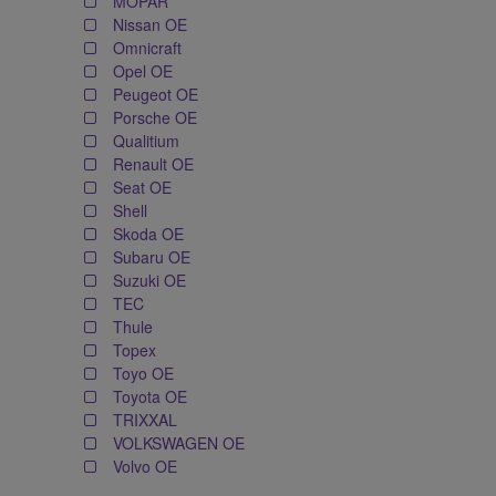
MOPAR
Nissan OE
Omnicraft
Opel OE
Peugeot OE
Porsche OE
Qualitium
Renault OE
Seat OE
Shell
Skoda OE
Subaru OE
Suzuki OE
TEC
Thule
Topex
Toyo OE
Toyota OE
TRIXXAL
VOLKSWAGEN OE
Volvo OE