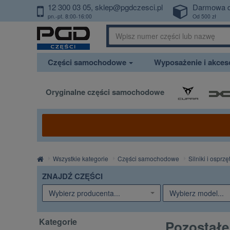
12 300 03 05
sklep@pgdczesci.pl
Darmowa 
PrzejdzDoTresci
pn.-pt. 8:00-16:00
Od 500 zł
Części samochodowe
Wyposażenie i akce
Oryginalne części samochodowe
Strona
Wszystkie kategorie
Części samochodowe
Silniki i osprzę
główna
ZNAJDŹ CZĘŚCI
Wybierz producenta...
Wybierz model...
Kategorie
Pozostał