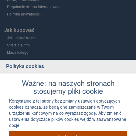
Regulamin sklepu internetowego
Polityka prywatności
Jak kupować
Jak szukać części
Strefa dla firm
Mapa kategorii
Polityka cookies
Grupa PGD i Holding 1
O grupie
Ważne: na naszych stronach
stosujemy pliki cookie
Kontakt
12 300 03 05
Korzystanie z tej strony bez zmiany ustawień dotyczących
cookies oznacza, że będą one zamieszczane w Twoim
Napisz, jak możemy Ci pomóc
urządzeniu końcowym na co wyrażasz zgodę. Aby zmienić
ustawienia dotyczące plików cookies wejdź w zaawansowane
opcje.