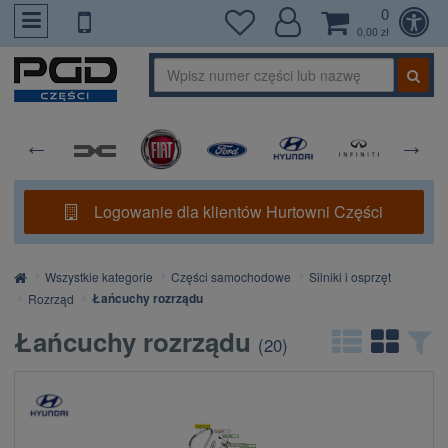
0
PrzejdzDoTresci
0,00 zł
Logowanie dla klientów Hurtowni Części
Strona
Wszystkie kategorie
Części samochodowe
Silniki i osprzęt
główna
Łańcuchy rozrządu
Rozrząd
Łańcuchy rozrządu
(
20
)