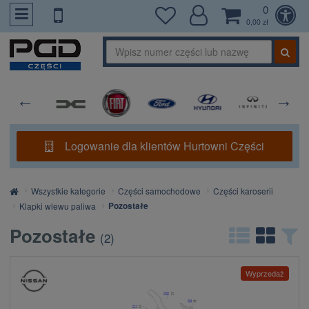
0
PrzejdzDoTresci
0,00 zł
Logowanie dla klientów Hurtowni Części
Strona
Wszystkie kategorie
Części samochodowe
Części karoserii
główna
Pozostałe
Klapki wlewu paliwa
Pozostałe
(
2
)
Wyprzedaż