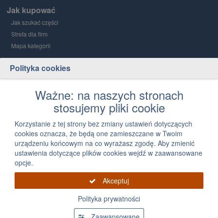
Jak kupować
Jak szukać części
Strefa dla firm
Mapa kategorii
Polityka cookies
Grupa PGD i Holding 1
O grupie
Ważne: na naszych stronach
stosujemy pliki cookie
Kontakt
12 300 03 05
Korzystanie z tej strony bez zmiany ustawień dotyczących
cookies oznacza, że będą one zamieszczane w Twoim
Napisz, jak możemy Ci pomóc
urządzeniu końcowym na co wyrażasz zgodę. Aby zmienić
ustawienia dotyczące plików cookies wejdź w zaawansowane
opcje.
Akceptuj
Polityka prywatności
Grupa PGD 2026 Wszystkie prawa zastrzeżone, powielanie informacji zawartych na
tej stronie zabronione
Zaawansowane