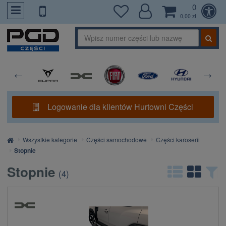
0
PrzejdzDoTresci
0,00 zł
Logowanie dla klientów Hurtowni Części
Strona
Wszystkie kategorie
Części samochodowe
Części karoserii
główna
Stopnie
Stopnie
(
4
)