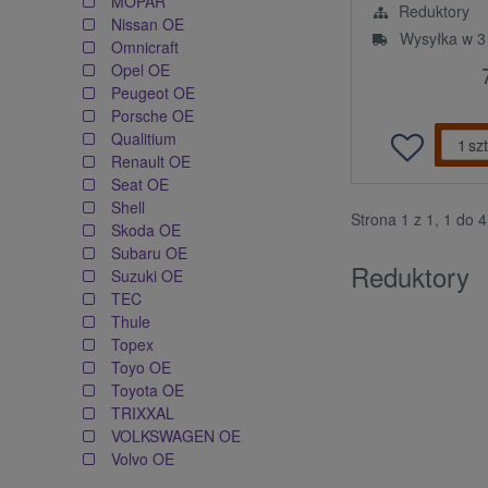
MOPAR
Reduktory
Nissan OE
Wysyłka w 3
Omnicraft
Opel OE
Peugeot OE
Porsche OE
Qualitium
szt
Renault OE
Seat OE
Shell
Strona 1 z 1, 1 do 
Skoda OE
Subaru OE
Reduktory
Suzuki OE
TEC
Thule
Topex
Toyo OE
Toyota OE
TRIXXAL
VOLKSWAGEN OE
Volvo OE