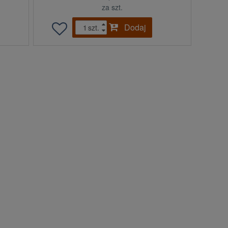
za szt.
Dodaj
szt.