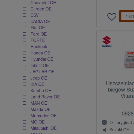
Chevrolet OE
Citroen OE
CSV
szt
DACIA OE
Fiat OE
Ford OE
FORTE
Hankook
Honda OE
Hyundai OE
Infiniti OE
JAGUAR OE
Jeep OE
Uszczelniac
KIA OE
biegów Suz
Kumho OE
Vitar
Land Rover OE
MAN OE
Mazda OE
0928
Mercedes OE
MG OE
O - oryginał z l
Mitsubishi OE
Suzuki OE