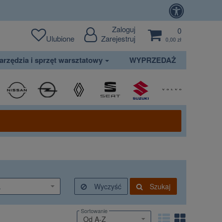
Zaloguj
0
Ulubione
Zarejestruj
0,00 zł
arzędzia i sprzęt warsztatowy
WYPRZEDAŻ
.
Wyczyść
Szukaj
Sortowanie
Od A-Z