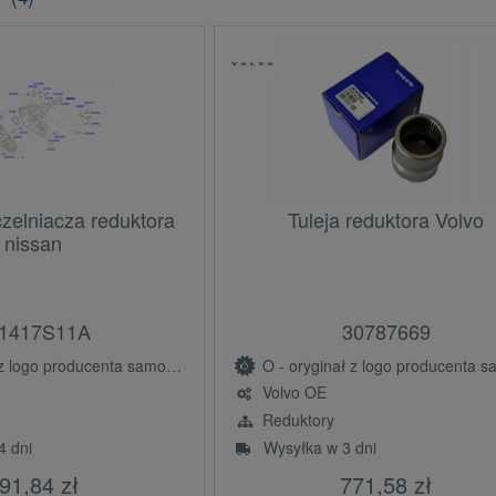
zelniacza reduktora
Tuleja reduktora Volvo
nissan
1417S11A
30787669
ogo producenta samochodu (OE)
O - oryginał z logo producenta samochodu 
Volvo OE
Reduktory
4 dni
Wysyłka w 3 dni
91,84 zł
771,58 zł