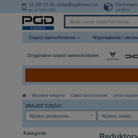
12 300 03 05
sklep@pgdczesci.pl
Darmowa 
PrzejdzDoTresci
pn.-pt. 8:00-16:00
Od 500 zł
Części samochodowe
Wyposażenie i akce
Oryginalne części samochodowe
Strona
Wszystkie kategorie
Części samochodowe
Układ napędo
główna
ZNAJDŹ CZĘŚCI
Wybierz producenta...
Wybierz model...
Kategorie
Reduktor