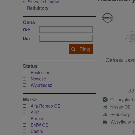
Skrzynie biegów
Reduktory
Cena
Od:
Do:
Filtruj
Osłona uszc
Status
Bestseller
Nowość
Wyprzedaż
33
Marka
O - oryginał z l
Alfa Romeo OE
Nissan OE
APP
Reduktory
Berner
Wysyłka w 1
BMW OE
1
Castrol