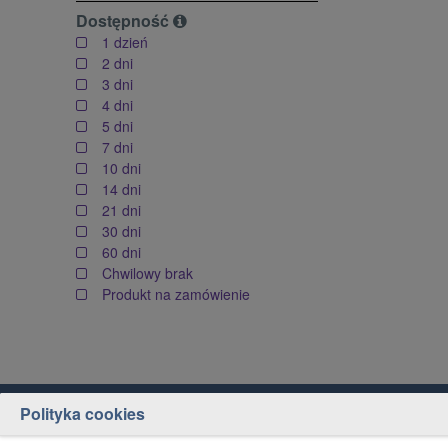
Dostępność
1 dzień
2 dni
3 dni
4 dni
5 dni
7 dni
10 dni
14 dni
21 dni
30 dni
60 dni
Chwilowy brak
Produkt na zamówienie
Polityka cookies
Obsługa klienta
Jak kupować