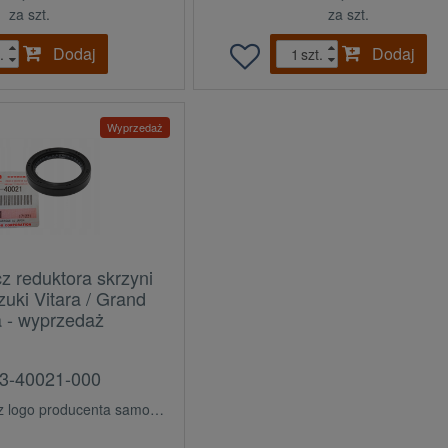
za szt.
za szt.
Dodaj
Dodaj
.
szt.
Wyprzedaż
z reduktora skrzyni
uki Vitara / Grand
a - wyprzedaż
3-40021-000
ogo producenta samochodu (OE)