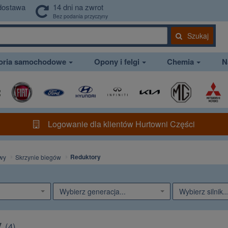
dostawa
14 dni na zwrot
Bez podania przyczyny
Szukaj
soria samochodowe
Opony i felgi
Chemia
N
Logowanie dla klientów Hurtowni Części
Reduktory
wy
Skrzynie biegów
Wybierz generacja...
Wybierz silnik..
y
(
4
)