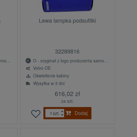
a
Lewa lampka podsufitki
32289816
(OE)
O - oryginał z logo producenta samochodu (OE)
Volvo OE
Oświetlenie kabiny
Wysyłka w 3 dni
616,02 zł
za szt.
Dodaj
szt.