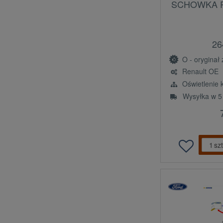
SCHOWKA R
26
O - oryginał z l
Renault OE
Oświetlenie 
Wysyłka w 5
szt