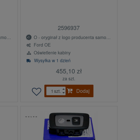
2596937
(OE)
O - oryginał z logo producenta samochodu (OE)
Ford OE
Oświetlenie kabiny
Wysyłka w 1 dzień
455,10 zł
za szt.
Dodaj
szt.