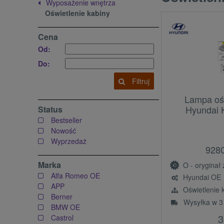
Wyposażenie wnętrza
Oświetlenie kabiny
Cena
Od:
Do:
Filtruj
Lampa ośw
Hyundai 
Status
Bestseller
Nowość
Wyprzedaż
928
Marka
O - oryginał z l
Alfa Romeo OE
Hyundai OE
APP
Oświetlenie 
Berner
Wysyłka w 3
BMW OE
3
Castrol