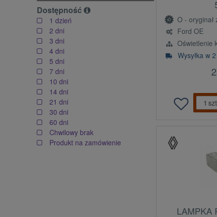
Dostępność
O - oryginał z l
1 dzień
2 dni
Ford OE
3 dni
Oświetlenie 
4 dni
Wysyłka w 2
5 dni
2
7 dni
10 dni
14 dni
21 dni
szt
30 dni
60 dni
Chwilowy brak
Produkt na zamówienie
LAMPKA 