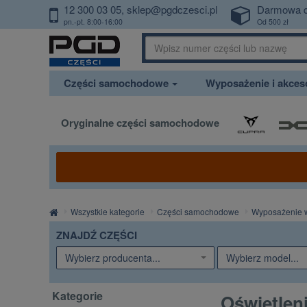
12 300 03 05
sklep@pgdczesci.pl
Darmowa 
PrzejdzDoTresci
pn.-pt. 8:00-16:00
Od 500 zł
Części samochodowe
Wyposażenie i akce
Oryginalne części samochodowe
Strona
Wszystkie kategorie
Części samochodowe
Wyposażenie 
główna
ZNAJDŹ CZĘŚCI
Wybierz producenta...
Wybierz model...
Kategorie
Oświetlen