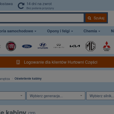
dostawa
14 dni na zwrot
Bez podania przyczyny
Szukaj
soria samochodowe
Opony i felgi
Chemia
N
Logowanie dla klientów Hurtowni Części
Oświetlenie kabiny
wnętrza
Wybierz generacja...
Wybierz silnik..
ie kabiny
(
22
)