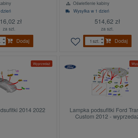
kabiny
Oświetlenie kabiny
 dzień
Wysyłka w 1 dzień
16,02 zł
514,62 zł
za szt.
za szt.
Dodaj
Dodaj
.
szt.
Wyprzedaż
Wyp
sufitki 2014 2022
Lampka podsufitki Ford Tran
Custom 2012 - wyprzeda