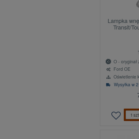
Lampka wnęt
Transit/T
O - oryginał z l
Ford OE
Oświetlenie 
Wysyłka w 2
szt