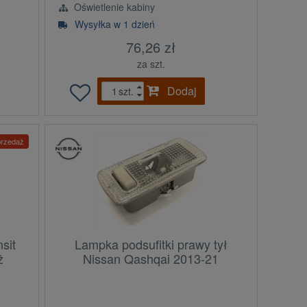
Oświetlenie kabiny
Wysyłka w 1 dzień
76,26 zł
za szt.
Dodaj
szt.
rzedaż
sit
Lampka podsufitki prawy tył
ż
Nissan Qashqai 2013-21