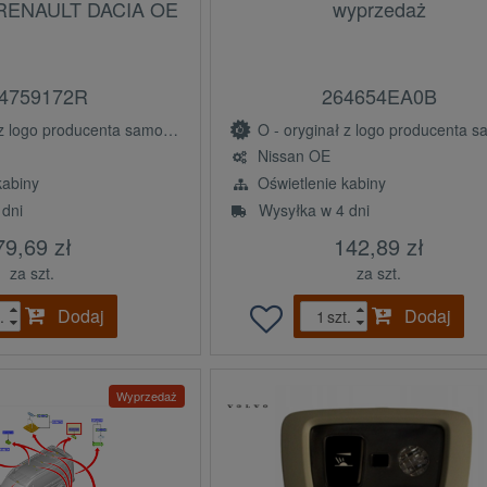
ENAULT DACIA OE
wyprzedaż
4759172R
264654EA0B
ogo producenta samochodu (OE)
O - oryginał z logo producenta samochodu 
Nissan OE
kabiny
Oświetlenie kabiny
 dni
Wysyłka w 4 dni
79,69 zł
142,89 zł
za szt.
za szt.
Dodaj
Dodaj
.
szt.
Wyprzedaż