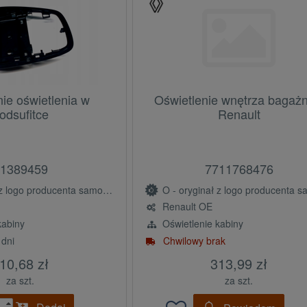
e oświetlenia w
Oświetlenie wnętrza bagażn
odsufitce
Renault
1389459
7711768476
ogo producenta samochodu (OE)
O - oryginał z logo producenta samochodu 
Renault OE
kabiny
Oświetlenie kabiny
 dni
Chwilowy brak
10,68 zł
313,99 zł
za szt.
za szt.