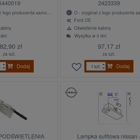
5440019
2423339
ogo producenta samochodu (OE)
O - oryginał z logo producenta samochodu 
Ford OE
kabiny
Oświetlenie kabiny
 dni
Wysyłka w 3 dni
82,90 zł
97,17 zł
za szt.
za szt.
Dodaj
Dodaj
.
szt.
PODŚWIETLENIA
Lampka sufitowa nissan 