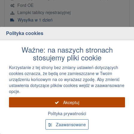
Ford OE
Lampki tablicy rejestracyjnej
Wysyłka w 1 dzień
83,12 zł
Polityka cookies
za szt.
Ważne: na naszych stronach
Dodaj
szt.
stosujemy pliki cookie
Korzystanie z tej strony bez zmiany ustawień dotyczących
Bestseller
cookies oznacza, że będą one zamieszczane w Twoim
urządzeniu końcowym na co wyrażasz zgodę. Aby zmienić
ustawienia dotyczące plików cookies wejdź w zaawansowane
opcje.
Akceptuj
Polityka prywatności
Wiązka oświetlania tablicy rejestracyjnej Volvo
Zaawansowane