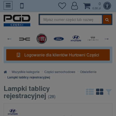
0
PrzejdzDoTresci
0,00 zł
Logowanie dla klientów Hurtowni Części
Strona
Wszystkie kategorie
Części samochodowe
Oświetlenie
główna
Lampki tablicy rejestracyjnej
Lampki tablicy
rejestracyjnej
(
28
)