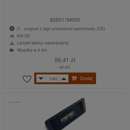
925011M000
O - oryginał z logo producenta samochodu (OE)
KIA OE
Lampki tablicy rejestracyjnej
Wysyłka w 3 dni
56,41 zł
za szt.
Dodaj
szt.