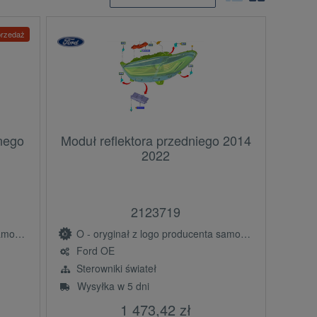
rzedaż
nego
Moduł reflektora przedniego 2014
2022
2123719
(OE)
O - oryginał z logo producenta samochodu (OE)
Ford OE
Sterowniki świateł
Wysyłka w 5 dni
1 473,42 zł