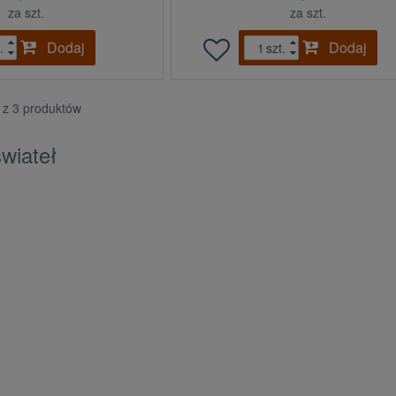
za szt.
za szt.
Dodaj
Dodaj
.
szt.
3 z 3 produktów
świateł