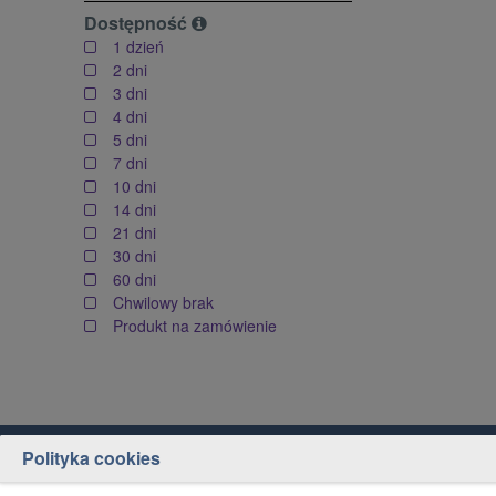
Dostępność
1 dzień
2 dni
3 dni
4 dni
5 dni
7 dni
10 dni
14 dni
21 dni
30 dni
60 dni
Chwilowy brak
Produkt na zamówienie
Polityka cookies
Obsługa klienta
Jak kupować