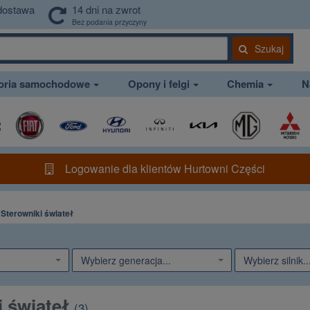
dostawa
14 dni na zwrot
Bez podania przyczyny
Szukaj
soria samochodowe
Opony i felgi
Chemia
N
Logowanie dla klientów Hurtowni Części
Sterowniki świateł
Wybierz generacja...
Wybierz silnik..
i świateł
(
3
)