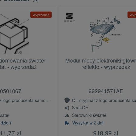
Wyprzedaż
Wyp
ziomowania świateł
Moduł mocy elektroniki głów
iat - wyprzedaż
reflekto - wyprzedaż
0501067
992941571AE
ogo producenta samochodu (OE)
O - oryginał z logo producenta samochodu 
Seat OE
iateł
Sterowniki świateł
 dzień
Wysyłka w 2 dni
11,77 zł
918,99 zł