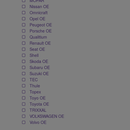
MOPAR
Nissan OE
Omnicraft
Opel OE
Peugeot OE
Porsche OE
Qualitium
Renault OE
Seat OE
Shell
Skoda OE
Subaru OE
Suzuki OE
TEC
Thule
Topex
Toyo OE
Toyota OE
TRIXXAL
VOLKSWAGEN OE
Volvo OE