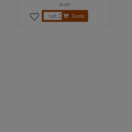
za szt.
Dodaj
szt.