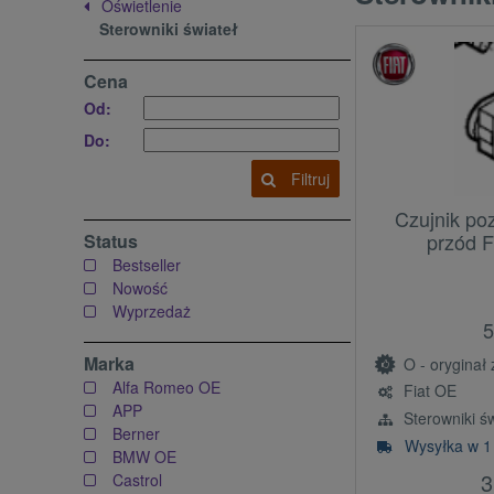
Oświetlenie
Sterowniki świateł
Cena
Od:
Do:
Filtruj
Czujnik po
przód F
Status
Bestseller
Nowość
Wyprzedaż
5
Marka
O - oryginał z l
Alfa Romeo OE
Fiat OE
APP
Sterowniki św
Berner
Wysyłka w 1
BMW OE
3
Castrol