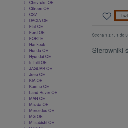
Chevrolet OE
Citroen OE
CSV
szt
DACIA OE
Fiat OE
Ford OE
Strona 1 z 1, 1 do 
FORTE
Hankook
Sterowniki 
Honda OE
Hyundai OE
Infiniti OE
JAGUAR OE
Jeep OE
KIA OE
Kumho OE
Land Rover OE
MAN OE
Mazda OE
Mercedes OE
MG OE
Mitsubishi OE