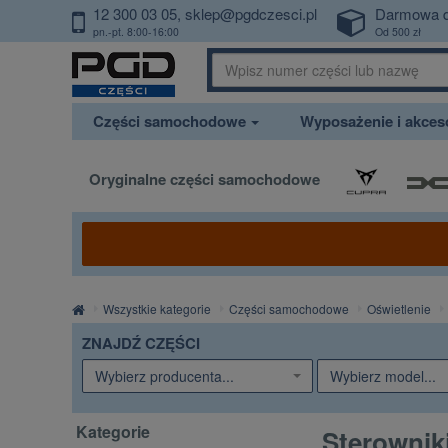
12 300 03 05
sklep@pgdczesci.pl
Darmowa 
PrzejdzDoTresci
pn.-pt. 8:00-16:00
Od 500 zł
Części samochodowe
Wyposażenie i akce
Oryginalne części samochodowe
Strona
Wszystkie kategorie
Części samochodowe
Oświetlenie
główna
ZNAJDŹ CZĘŚCI
Wybierz producenta...
Wybierz model...
Kategorie
Sterownik