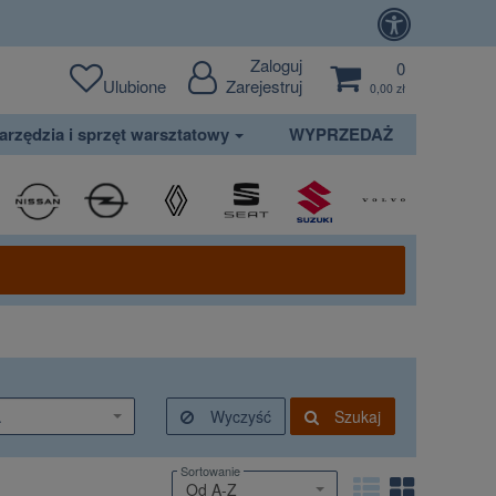
Zaloguj
0
Ulubione
Zarejestruj
0,00 zł
arzędzia i sprzęt warsztatowy
WYPRZEDAŻ
.
Wyczyść
Szukaj
Sortowanie
Od A-Z