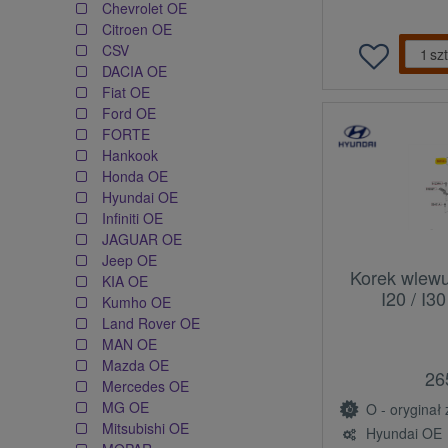
Chevrolet OE
Citroen OE
CSV
szt
DACIA OE
Fiat OE
Ford OE
FORTE
Hankook
Honda OE
Hyundai OE
Infiniti OE
JAGUAR OE
Jeep OE
Korek wlewu
KIA OE
I20 / I3
Kumho OE
Land Rover OE
MAN OE
Mazda OE
26
Mercedes OE
MG OE
O - oryginał z l
Mitsubishi OE
Hyundai OE