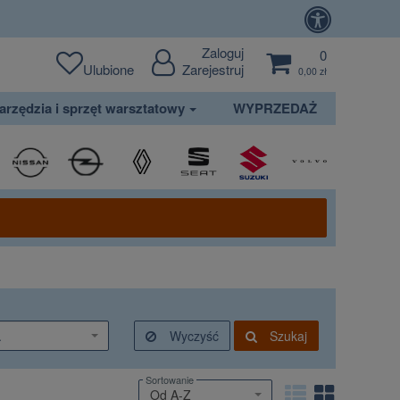
Zaloguj
0
Ulubione
Zarejestruj
0,00 zł
arzędzia i sprzęt warsztatowy
WYPRZEDAŻ
.
Wyczyść
Szukaj
Sortowanie
Od A-Z