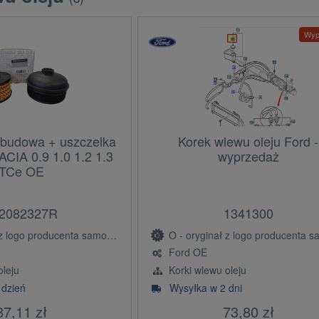
Wyp
+ obudowa + uszczelka
Korek wlewu oleju Ford -
IA 0.9 1.0 1.2 1.3
wyprzedaż
TCe OE
2082327R
1341300
ogo producenta samochodu (OE)
O - oryginał z logo producenta samochodu 
Ford OE
leju
Korki wlewu oleju
 dzień
Wysyłka w 2 dni
87,11 zł
73,80 zł