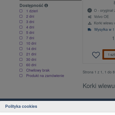
Dostępność
O - oryginał z l
1 dzień
2 dni
Volvo OE
3 dni
Korki wlewu o
4 dni
Wysyłka w 1
5 dni
1
7 dni
10 dni
14 dni
21 dni
szt
30 dni
60 dni
Chwilowy brak
Strona 1 z 1, 1 do 
Produkt na zamówienie
Korki wlewu
Polityka cookies
Obsługa klienta
Jak kupować