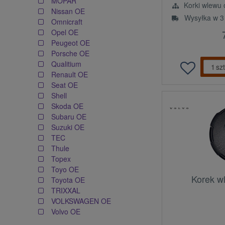
MOPAR
Korki wlewu o
Nissan OE
Wysyłka w 3
Omnicraft
Opel OE
Peugeot OE
Porsche OE
Qualitium
szt
Renault OE
Seat OE
Shell
Skoda OE
Subaru OE
Suzuki OE
TEC
Thule
Topex
Toyo OE
Korek w
Toyota OE
TRIXXAL
VOLKSWAGEN OE
Volvo OE