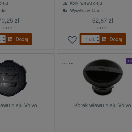
leju
Korki wlewu oleju
 dni
Wysyłka w 14 dni
70,25 zł
52,67 zł
za szt.
za szt.
Dodaj
Dodaj
.
szt.
Be
lewu oleju Volvo
Korek wlewu oleju Volvo