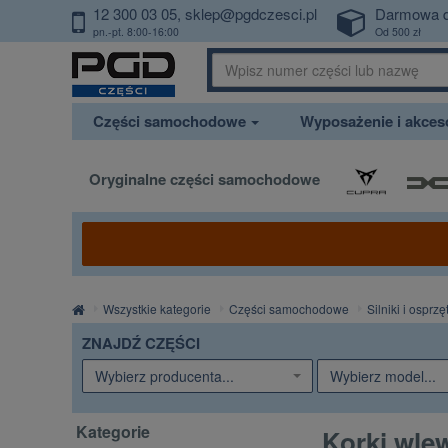
12 300 03 05
sklep@pgdczesci.pl
Darmowa 
PrzejdzDoTresci
pn.-pt. 8:00-16:00
Od 500 zł
Części samochodowe
Wyposażenie i akce
Oryginalne części samochodowe
Strona
Wszystkie kategorie
Części samochodowe
Silniki i osprzę
główna
ZNAJDŹ CZĘŚCI
Wybierz producenta...
Wybierz model...
Kategorie
Korki wle