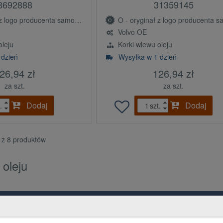
8692888
31359145
ogo producenta samochodu (OE)
O - oryginał z logo producenta samochodu 
Volvo OE
leju
Korki wlewu oleju
 dzień
Wysyłka w 1 dzień
26,94 zł
126,94 zł
za szt.
za szt.
Dodaj
Dodaj
.
szt.
8 z 8 produktów
 oleju
Grupa PGD i Holding 1
Ko