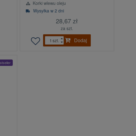
Korki wlewu oleju
Wysyłka w 2 dni
28,67 zł
za szt.
Dodaj
szt.
stseller