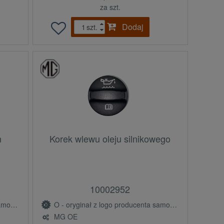
za szt.
Dodaj
szt.
n
Korek wlewu oleju silnikowego
10002952
(OE)
O - oryginał z logo producenta samochodu (OE)
MG OE