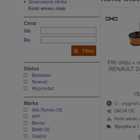
Smarowanie silnika
Korki wlewu oleju
Cena
Od:
Do:
Filtruj
Filtr oleju 
RENAULT DAC
Status
Bestseller
Nowość
Wyprzedaż
15
Marka
O - oryginał z l
Alfa Romeo OE
DACIA OE
APP
Korki wlewu o
Berner
Wysyłka w 1
BMW OE
Castrol