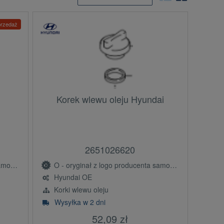
rzedaż
Korek wlewu oleju Hyundai
2651026620
(OE)
O - oryginał z logo producenta samochodu (OE)
Hyundai OE
Korki wlewu oleju
Wysyłka w 2 dni
52,09 zł