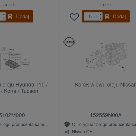
za szt.
za szt.
Dodaj
Dodaj
.
szt.
 oleju Hyundai I10 /
Korek wlewu oleju Nissa
0 / Kona / Tucson
5102M000
152559N00A
ogo producenta samochodu (OE)
O - oryginał z logo producenta samochodu 
Nissan OE