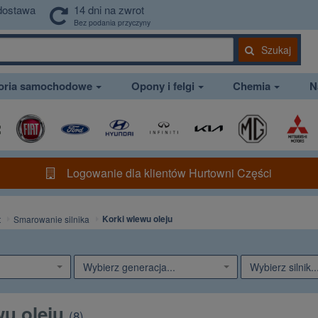
dostawa
14 dni na zwrot
Bez podania przyczyny
Szukaj
soria samochodowe
Opony i felgi
Chemia
N
Logowanie dla klientów Hurtowni Części
Korki wlewu oleju
t
Smarowanie silnika
Wybierz generacja...
Wybierz silnik..
wu oleju
(
8
)