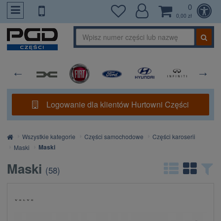
0
PrzejdzDoTresci
0,00 zł
Logowanie dla klientów Hurtowni Części
Strona
Wszystkie kategorie
Części samochodowe
Części karoserii
główna
Maski
Maski
Maski
(
58
)