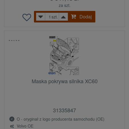
za szt.
Dodaj
szt.
Maska pokrywa silnika XC60
31335847
O - oryginał z logo producenta samochodu (OE)
Volvo OE