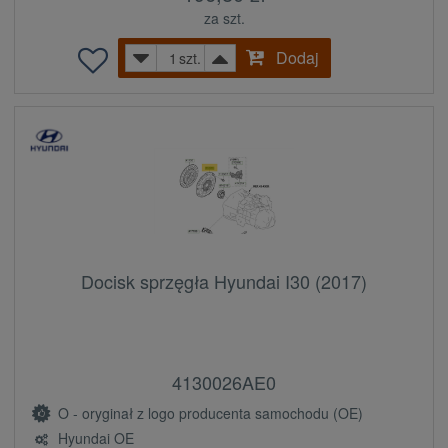
za szt.
Dodaj
szt.
Docisk sprzęgła Hyundai I30 (2017)
4130026AE0
O - oryginał z logo producenta samochodu (OE)
Hyundai OE