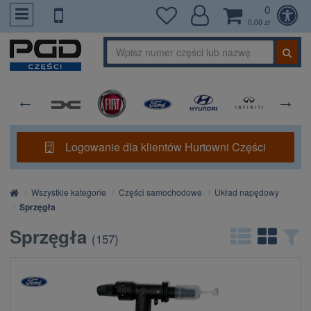
0
PrzejdzDoTresci
0,00 zł
Logowanie dla klientów Hurtowni Części
Strona
Wszystkie kategorie
Części samochodowe
Układ napędowy
główna
Sprzęgła
Sprzęgła
(
157
)