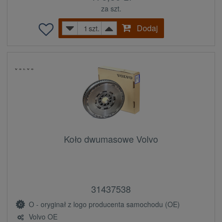
za szt.
Dodaj
szt.
Koło dwumasowe Volvo
31437538
O - oryginał z logo producenta samochodu (OE)
Volvo OE