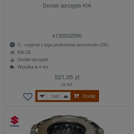
Docisk sprzęgła KIA
4130032500
O - oryginał z logo producenta samochodu (OE)
KIA OE
Dociski sprzęgła
Wysyłka w 4 dni
521,05 zł
za szt.
Dodaj
szt.