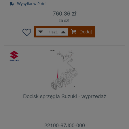
Wysyłka w 2 dni
760,36 zł
za szt.
Dodaj
szt.
Docisk sprzęgła Suzuki - wyprzedaż
22100-67J00-000