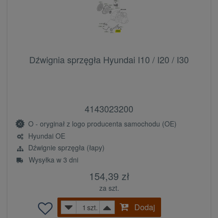
Dźwignia sprzęgła Hyundai I10 / I20 / I30
4143023200
O - oryginał z logo producenta samochodu (OE)
Hyundai OE
Dźwignie sprzęgła (łapy)
Wysyłka w 3 dni
154,39 zł
za szt.
Dodaj
szt.