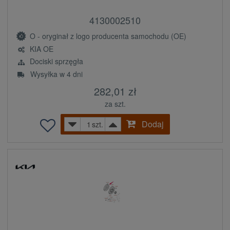
4130002510
O - oryginał z logo producenta samochodu (OE)
KIA OE
Dociski sprzęgła
Wysyłka w 4 dni
282,01 zł
za szt.
Dodaj
szt.