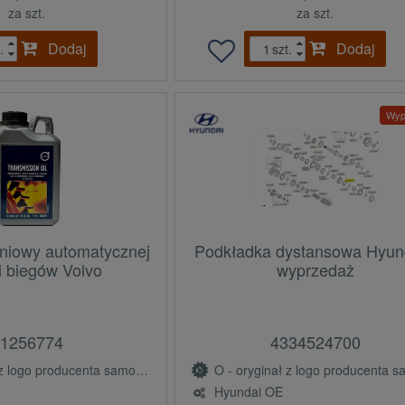
za szt.
za szt.
Dodaj
Dodaj
.
szt.
Wyp
dniowy automatycznej
Podkładka dystansowa Hyund
i biegów Volvo
wyprzedaż
1256774
4334524700
ogo producenta samochodu (OE)
O - oryginał z logo producenta samochodu 
Hyundai OE