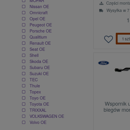
MOPAR
Części mont
Nissan OE
Wysyłka w 7
Omnicraft
1
Opel OE
Peugeot OE
Porsche OE
Qualitium
szt
Renault OE
Seat OE
Shell
Skoda OE
Subaru OE
Suzuki OE
TEC
Thule
Topex
Toyo OE
Wspornik u
Toyota OE
biegów mo
TRIXXAL
VOLKSWAGEN OE
Volvo OE