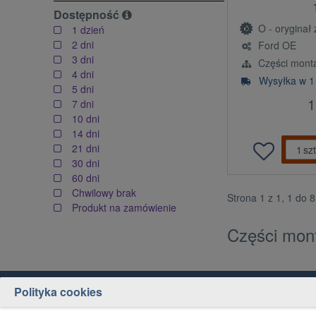
Dostępność
O - oryginał z l
1 dzień
2 dni
Ford OE
3 dni
Części mont
4 dni
Wysyłka w 1
5 dni
1
7 dni
10 dni
14 dni
21 dni
szt
30 dni
60 dni
Chwilowy brak
Strona 1 z 1, 1 do 
Produkt na zamówienie
Części mon
Polityka cookies
Obsługa klienta
Jak kupować