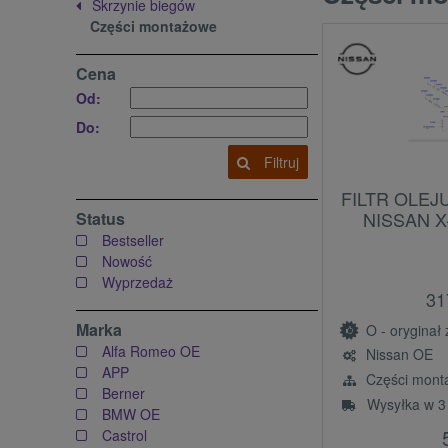
Skrzynie biegów
Części montażowe
Cena
Od:
Do:
Filtruj
FILTR OLEJ
NISSAN X
Status
Bestseller
Nowość
Wyprzedaż
31
Marka
O - oryginał z l
Alfa Romeo OE
Nissan OE
APP
Części mont
Berner
Wysyłka w 3
BMW OE
Castrol