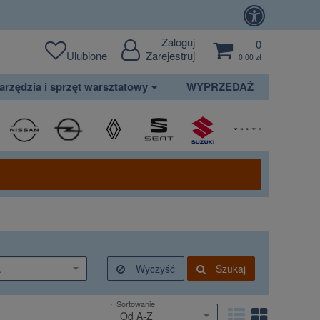
Zaloguj
0
Ulubione
Zarejestruj
0,00 zł
arzędzia i sprzęt warsztatowy
WYPRZEDAŻ
.
Wyczyść
Szukaj
Sortowanie
Od A-Z