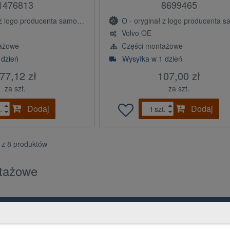
1476813
8699465
ogo producenta samochodu (OE)
O - oryginał z logo producenta samochodu 
Volvo OE
ażowe
Części montażowe
 dzień
Wysyłka w 1 dzień
77,12 zł
107,00 zł
za szt.
za szt.
Dodaj
Dodaj
.
szt.
8 z 8 produktów
tażowe
Grupa PGD i Holding 1
Ko