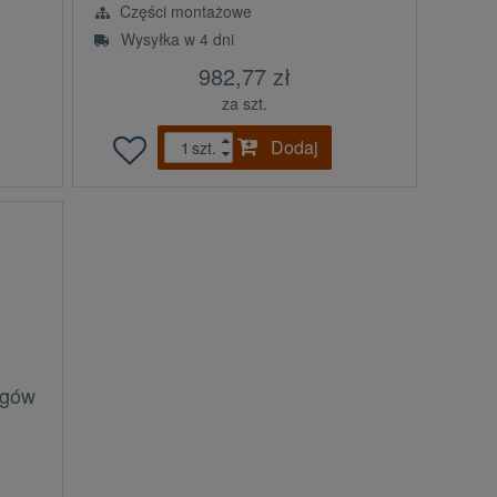
Części montażowe
Wysyłka w 4 dni
982,77 zł
za szt.
Dodaj
szt.
egów