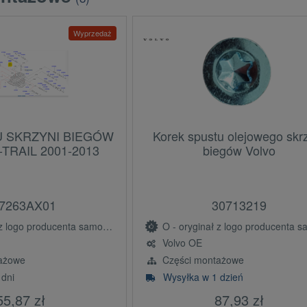
Wyprzedaż
U SKRZYNI BIEGÓW
Korek spustu olejowego skr
-TRAIL 2001-2013
biegów Volvo
7263AX01
30713219
ogo producenta samochodu (OE)
O - oryginał z logo producenta samochodu 
Volvo OE
ażowe
Części montażowe
 dni
Wysyłka w 1 dzień
55,87 zł
87,93 zł