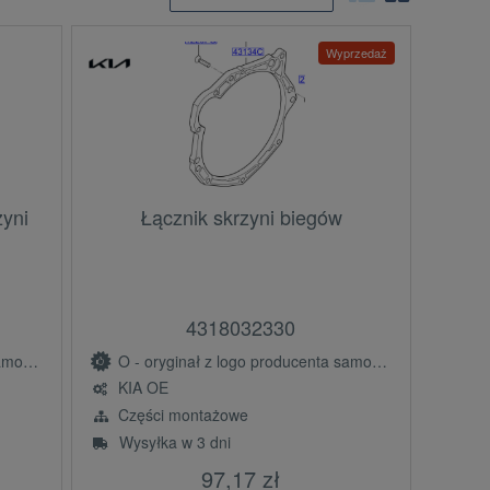
Wyprzedaż
zyni
Łącznik skrzyni biegów
4318032330
(OE)
O - oryginał z logo producenta samochodu (OE)
KIA OE
Części montażowe
Wysyłka w 3 dni
97,17 zł