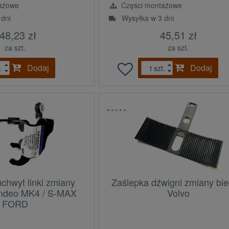
ażowe
Części montażowe
 dni
Wysyłka w 3 dni
48,23 zł
45,51 zł
za szt.
za szt.
Dodaj
Dodaj
.
szt.
chwyt linki zmiany
Zaślepka dźwigni zmiany bi
ndeo MK4 / S-MAX
Volvo
FORD