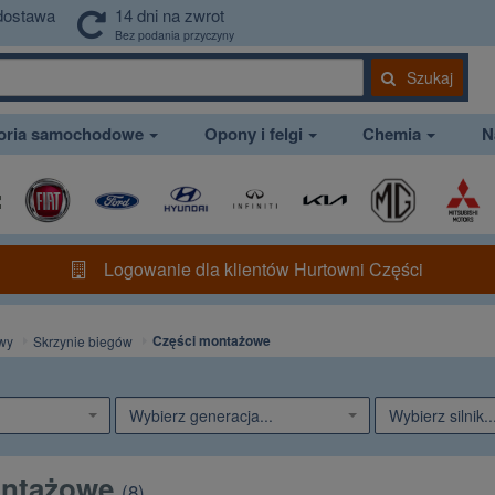
dostawa
14 dni na zwrot
Bez podania przyczyny
Szukaj
soria samochodowe
Opony i felgi
Chemia
N
Logowanie dla klientów Hurtowni Części
Części montażowe
wy
Skrzynie biegów
Wybierz generacja...
Wybierz silnik..
ontażowe
(
8
)