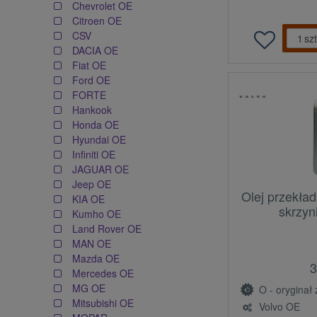
Chevrolet OE
Citroen OE
CSV
szt
DACIA OE
Fiat OE
Ford OE
FORTE
Hankook
Honda OE
Hyundai OE
Infiniti OE
JAGUAR OE
Jeep OE
Olej przekła
KIA OE
skrzyn
Kumho OE
Land Rover OE
MAN OE
Mazda OE
3
Mercedes OE
MG OE
O - oryginał z l
Mitsubishi OE
Volvo OE