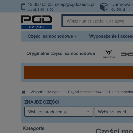
12 300 03 05
sklep@pgdczesci.pl
Darmowa 
PrzejdzDoTresci
pn.-pt. 8:00-16:00
Od 500 zł
Części samochodowe
Wyposażenie i akce
Oryginalne części samochodowe
Strona
Wszystkie kategorie
Części samochodowe
Układ napędo
główna
ZNAJDŹ CZĘŚCI
Wybierz producenta...
Wybierz model...
Kategorie
Części m