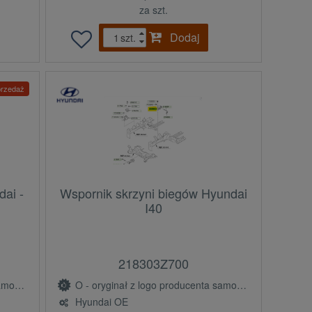
za szt.
Dodaj
szt.
rzedaż
ai -
Wspornik skrzyni biegów Hyundai
I40
218303Z700
(OE)
O - oryginał z logo producenta samochodu (OE)
Hyundai OE