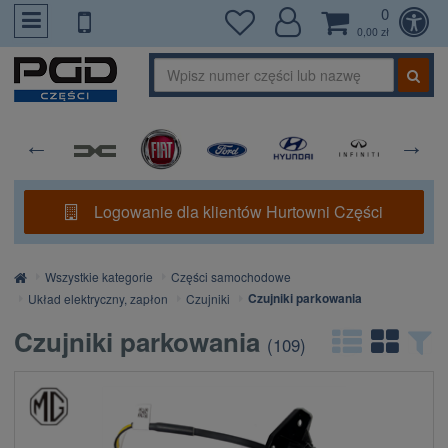
0
PrzejdzDoTresci
0,00 zł
Logowanie dla klientów Hurtowni Części
Strona
Wszystkie kategorie
Części samochodowe
główna
Czujniki parkowania
Układ elektryczny, zapłon
Czujniki
Czujniki parkowania
(
109
)