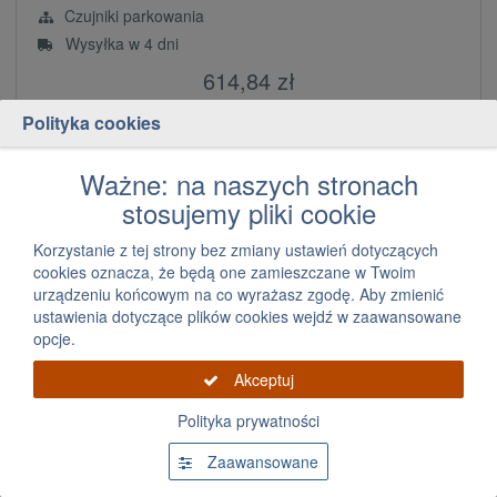
Czujniki parkowania
Wysyłka w 4 dni
614,84 zł
za szt.
Polityka cookies
Dodaj
szt.
Ważne: na naszych stronach
stosujemy pliki cookie
Korzystanie z tej strony bez zmiany ustawień dotyczących
cookies oznacza, że będą one zamieszczane w Twoim
urządzeniu końcowym na co wyrażasz zgodę. Aby zmienić
ustawienia dotyczące plików cookies wejdź w zaawansowane
opcje.
Akceptuj
Czujnik parkowania Hyundai Santa Fe / Tucson
(2021)
Polityka prywatności
Zaawansowane