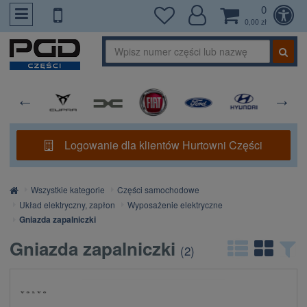
0
PrzejdzDoTresci
0,00 zł
Logowanie dla klientów Hurtowni Części
Strona
Wszystkie kategorie
Części samochodowe
główna
Układ elektryczny, zapłon
Wyposażenie elektryczne
Gniazda zapalniczki
Gniazda zapalniczki
(
2
)