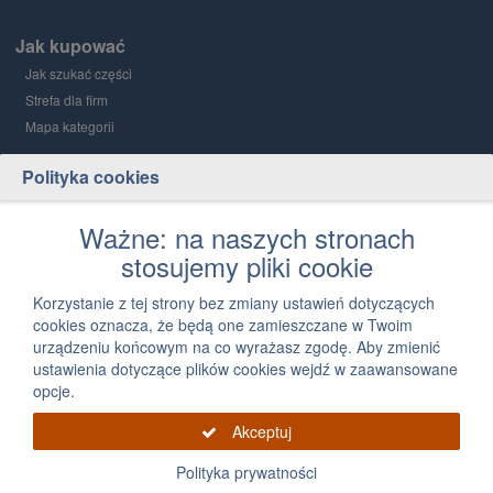
Jak kupować
Jak szukać części
Strefa dla firm
Mapa kategorii
Polityka cookies
Grupa PGD i Holding 1
O grupie
Ważne: na naszych stronach
stosujemy pliki cookie
Kontakt
12 300 03 05
Korzystanie z tej strony bez zmiany ustawień dotyczących
cookies oznacza, że będą one zamieszczane w Twoim
Napisz, jak możemy Ci pomóc
urządzeniu końcowym na co wyrażasz zgodę. Aby zmienić
ustawienia dotyczące plików cookies wejdź w zaawansowane
opcje.
Akceptuj
Polityka prywatności
Grupa PGD 2026 Wszystkie prawa zastrzeżone, powielanie informacji zawartych na