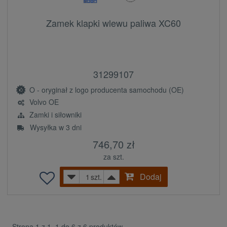
Zamek klapki wlewu paliwa XC60
31299107
O - oryginał z logo producenta samochodu (OE)
Volvo OE
Zamki i siłowniki
Wysyłka w 3 dni
746,70 zł
za szt.
Dodaj
szt.
Strona 1 z 1, 1 do 6 z 6 produktów