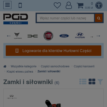
0
PrzejdzDoTresci
0,00 zł
Logowanie dla klientów Hurtowni Części
Strona
Wszystkie kategorie
Części samochodowe
Części karoserii
główna
Zamki i siłowniki
Klapki wlewu paliwa
Zamki i siłowniki
(
6
)