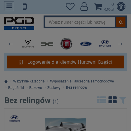
0
PrzejdzDoTresci
0,00 zł
Logowanie dla klientów Hurtowni Części
Strona
Wszystkie kategorie
Wyposażenie i akcesoria samochodowe
główna
Bez relingów
Bagażniki
Bazowe
Zestawy
Bez relingów
(
1
)