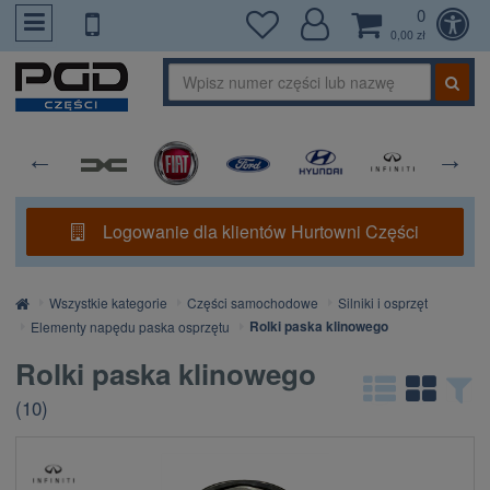
0
PrzejdzDoTresci
0,00 zł
Logowanie dla klientów Hurtowni Części
Strona
Wszystkie kategorie
Części samochodowe
Silniki i osprzęt
główna
Rolki paska klinowego
Elementy napędu paska osprzętu
Rolki paska klinowego
(
10
)