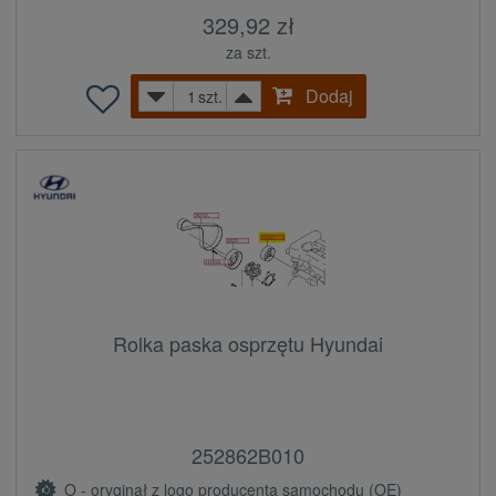
329,92 zł
za szt.
Dodaj
szt.
Rolka paska osprzętu Hyundai
252862B010
O - oryginał z logo producenta samochodu (OE)