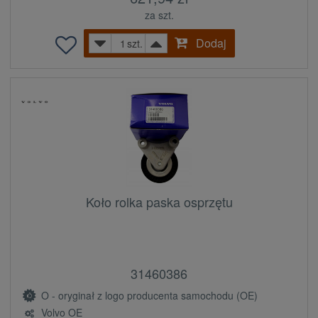
za szt.
Dodaj
szt.
Koło rolka paska osprzętu
31460386
O - oryginał z logo producenta samochodu (OE)
Volvo OE