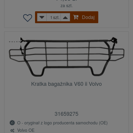
za szt.
Dodaj
szt.
Kratka bagażnika V60 ii Volvo
31659275
O - oryginał z logo producenta samochodu (OE)
Volvo OE