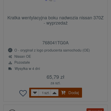
Kratka wentylacyjna boku nadwozia nissan 370Z
- wyprzedaż
768041TG0A
O - oryginał z logo producenta samochodu (OE)
Nissan OE
Pozostałe
Wysyłka w 4 dni
65,79 zł
za szt.
Dodaj
szt.
Wyprzedaż