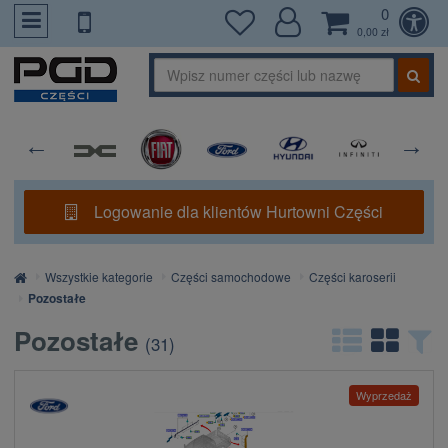
0
PrzejdzDoTresci
0,00 zł
Logowanie dla klientów Hurtowni Części
Strona
Wszystkie kategorie
Części samochodowe
Części karoserii
główna
Pozostałe
Pozostałe
(
31
)
Wyprzedaż