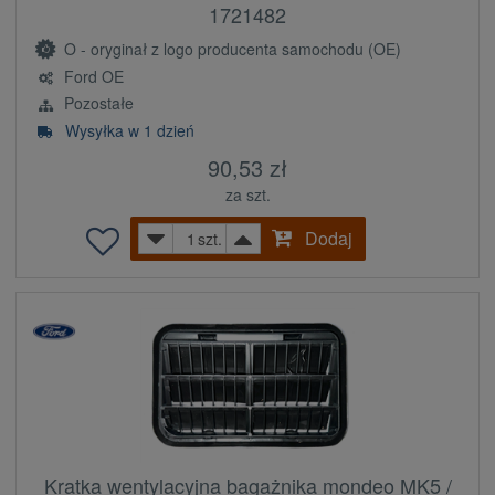
1721482
O - oryginał z logo producenta samochodu (OE)
Ford OE
Pozostałe
Wysyłka w 1 dzień
90,53 zł
za szt.
Dodaj
szt.
Kratka wentylacyjna bagażnika mondeo MK5 /