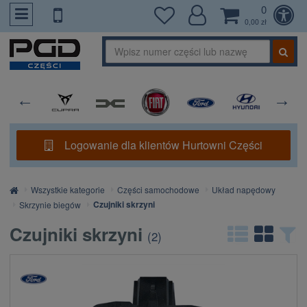
0
PrzejdzDoTresci
0,00 zł
Logowanie dla klientów Hurtowni Części
Strona
Wszystkie kategorie
Części samochodowe
Układ napędowy
główna
Czujniki skrzyni
Skrzynie biegów
Czujniki skrzyni
(
2
)