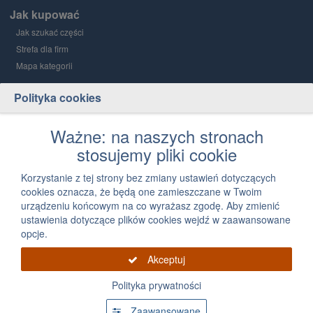
Jak kupować
Jak szukać części
Strefa dla firm
Mapa kategorii
Polityka cookies
Grupa PGD i Holding 1
O grupie
Ważne: na naszych stronach
stosujemy pliki cookie
Kontakt
12 300 03 05
Korzystanie z tej strony bez zmiany ustawień dotyczących
cookies oznacza, że będą one zamieszczane w Twoim
Napisz, jak możemy Ci pomóc
urządzeniu końcowym na co wyrażasz zgodę. Aby zmienić
ustawienia dotyczące plików cookies wejdź w zaawansowane
opcje.
Akceptuj
Polityka prywatności
Grupa PGD 2026 Wszystkie prawa zastrzeżone, powielanie informacji zawartych na
tej stronie zabronione
Zaawansowane