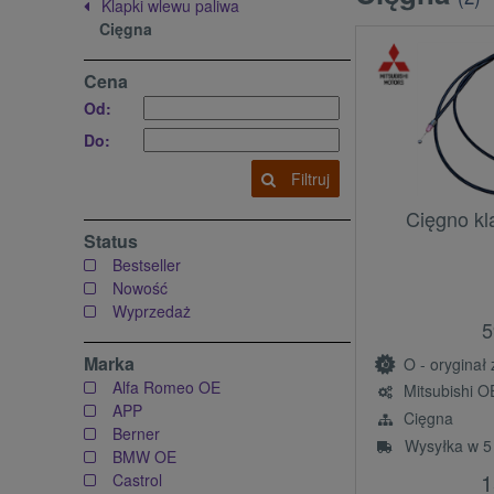
Klapki wlewu paliwa
Cięgna
Cena
Od:
Do:
Filtruj
Cięgno kl
Status
Bestseller
Nowość
Wyprzedaż
5
Marka
O - oryginał z l
Alfa Romeo OE
Mitsubishi O
APP
Cięgna
Berner
Wysyłka w 5
BMW OE
1
Castrol