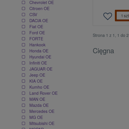
Chevrolet OE
Citroen OE
CSV
szt
DACIA OE
Fiat OE
Ford OE
Strona 1 z 1, 1 do 
FORTE
Hankook
Cięgna
Honda OE
Hyundai OE
Infiniti OE
JAGUAR OE
Jeep OE
KIA OE
Kumho OE
Land Rover OE
MAN OE
Mazda OE
Mercedes OE
MG OE
Mitsubishi OE