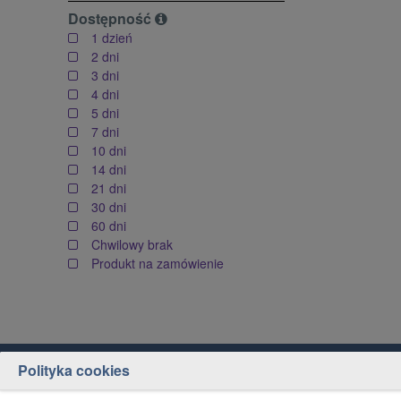
Dostępność
1 dzień
2 dni
3 dni
4 dni
5 dni
7 dni
10 dni
14 dni
21 dni
30 dni
60 dni
Chwilowy brak
Produkt na zamówienie
Polityka cookies
Obsługa klienta
Jak kupować