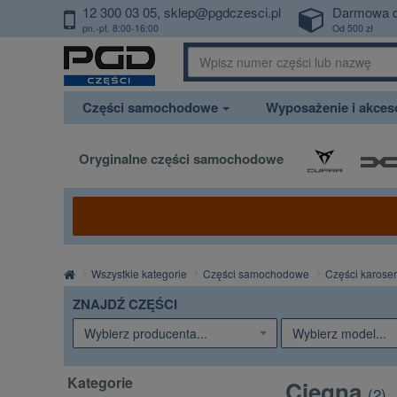
12 300 03 05
sklep@pgdczesci.pl
Darmowa 
PrzejdzDoTresci
pn.-pt. 8:00-16:00
Od 500 zł
Części samochodowe
Wyposażenie i akce
Oryginalne części samochodowe
Strona
Wszystkie kategorie
Części samochodowe
Części karoser
główna
ZNAJDŹ CZĘŚCI
Wybierz producenta...
Wybierz model...
Kategorie
Cięgna
(
2
)