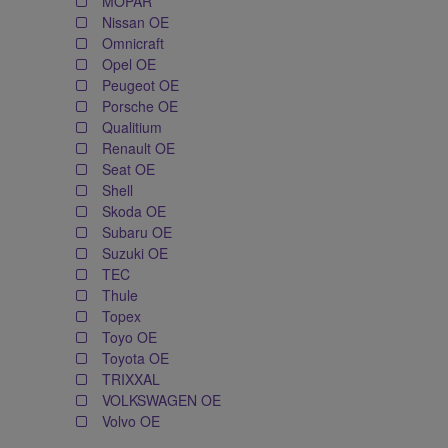
MOPAR
Nissan OE
Omnicraft
Opel OE
Peugeot OE
Porsche OE
Qualitium
Renault OE
Seat OE
Shell
Skoda OE
Subaru OE
Suzuki OE
TEC
Thule
Topex
Toyo OE
Toyota OE
TRIXXAL
VOLKSWAGEN OE
Volvo OE