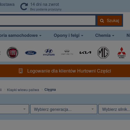
dostawa
14 dni na zwrot
Bez podania przyczyny
Szukaj
soria samochodowe
Opony i felgi
Chemia
N
Logowanie dla klientów Hurtowni Części
Cięgna
ii
Klapki wlewu paliwa
Wybierz generacja...
Wybierz silnik..