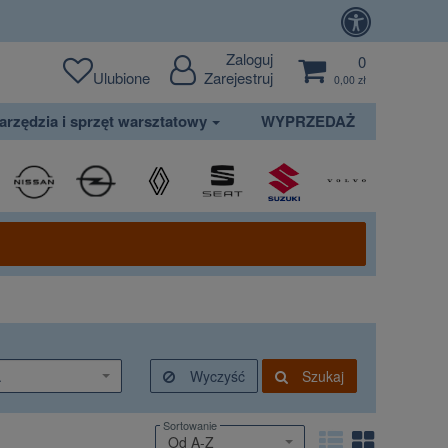
Zaloguj
0
Ulubione
Zarejestruj
0,00 zł
arzędzia i sprzęt warsztatowy
WYPRZEDAŻ
.
Wyczyść
Szukaj
Sortowanie
Od A-Z