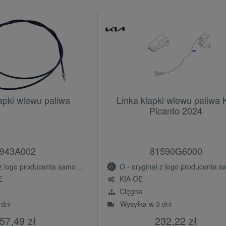
apki wlewu paliwa
Linka klapki wlewu paliwa 
Picanto 2024
943A002
81590G6000
ogo producenta samochodu (OE)
O - oryginał z logo producenta samochodu 
E
KIA OE
Cięgna
 dni
Wysyłka w 3 dni
57,49 zł
232,22 zł