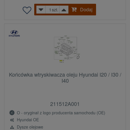
Dodaj
szt.
Końcówka wtryskiwacza oleju Hyundai I20 / I30 /
I40
211512A001
O - oryginał z logo producenta samochodu (OE)
Hyundai OE
Dysze olejowe