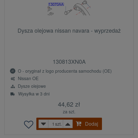
Dysza olejowa nissan navara - wyprzedaż
130813XN0A
O - oryginał z logo producenta samochodu (OE)
Nissan OE
Dysze olejowe
Wysyłka w 3 dni
44,62 zł
za szt.
Dodaj
szt.