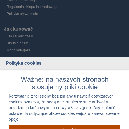
Regulamin sklepu internetowego
Polityka prywatności
Jak kupować
Jak szukać części
Strefa dla firm
Mapa kategorii
Polityka cookies
Grupa PGD i Holding 1
O grupie
Ważne: na naszych stronach
stosujemy pliki cookie
Kontakt
12 300 03 05
Korzystanie z tej strony bez zmiany ustawień dotyczących
cookies oznacza, że będą one zamieszczane w Twoim
Napisz, jak możemy Ci pomóc
urządzeniu końcowym na co wyrażasz zgodę. Aby zmienić
ustawienia dotyczące plików cookies wejdź w zaawansowane
opcje.