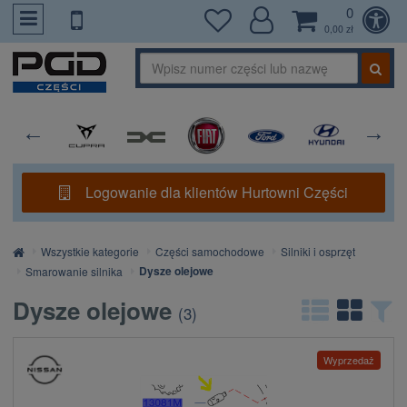
0
PrzejdzDoTresci
0,00 zł
Logowanie dla klientów Hurtowni Części
Strona
Wszystkie kategorie
Części samochodowe
Silniki i osprzęt
główna
Dysze olejowe
Smarowanie silnika
Dysze olejowe
(
3
)
Wyprzedaż