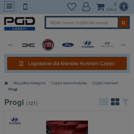
0
PrzejdzDoTresci
0,00 zł
Logowanie dla klientów Hurtowni Części
Strona
Wszystkie kategorie
Części samochodowe
Części karoserii
główna
Progi
Progi
(
121
)