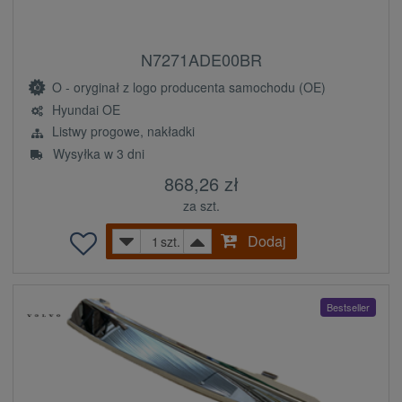
N7271ADE00BR
O - oryginał z logo producenta samochodu (OE)
Hyundai OE
Listwy progowe, nakładki
Wysyłka w 3 dni
868,26 zł
za szt.
Dodaj
szt.
Bestseller