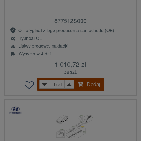
877512S000
O - oryginał z logo producenta samochodu (OE)
Hyundai OE
Listwy progowe, nakładki
Wysyłka w 4 dni
1 010,72 zł
za szt.
Dodaj
szt.