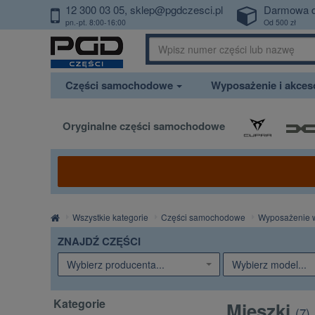
12 300 03 05
sklep@pgdczesci.pl
Darmowa 
PrzejdzDoTresci
pn.-pt. 8:00-16:00
Od 500 zł
Części samochodowe
Wyposażenie i akce
Oryginalne części samochodowe
Strona
Wszystkie kategorie
Części samochodowe
Wyposażenie 
główna
ZNAJDŹ CZĘŚCI
Wybierz producenta...
Wybierz model...
Kategorie
Mieszki
(
7
)