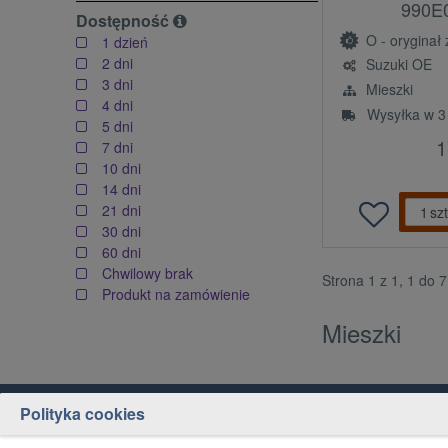
990E
Dostępność
O - oryginał z l
1 dzień
2 dni
Suzuki OE
3 dni
Mieszki
4 dni
Wysyłka w 3
5 dni
1
7 dni
10 dni
14 dni
21 dni
szt
30 dni
60 dni
Chwilowy brak
Strona 1 z 1, 1 do 
Produkt na zamówienie
Mieszki
Polityka cookies
Obsługa klienta
Jak kupować