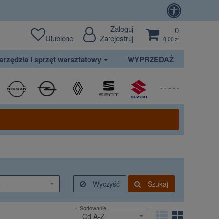
Zaloguj
0
Ulubione
Zarejestruj
0,00 zł
arzędzia i sprzęt warsztatowy
WYPRZEDAŻ
.
Wyczyść
Szukaj
Sortowanie
Od A-Z