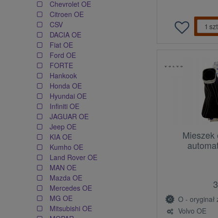
Chevrolet OE
Citroen OE
CSV
szt
DACIA OE
Fiat OE
Ford OE
FORTE
Hankook
Honda OE
Hyundai OE
Infiniti OE
JAGUAR OE
Jeep OE
Mieszek 
KIA OE
automat
Kumho OE
Land Rover OE
MAN OE
Mazda OE
3
Mercedes OE
MG OE
O - oryginał z l
Mitsubishi OE
Volvo OE