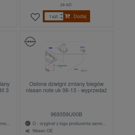
za szt.
Dodaj
szt.
iany
Osłona dzwigni zmiany biegów
II 3
nissan note uk 06-13 - wyprzedaż
969359U00B
(OE)
O - oryginał z logo producenta samochodu (OE)
Nissan OE