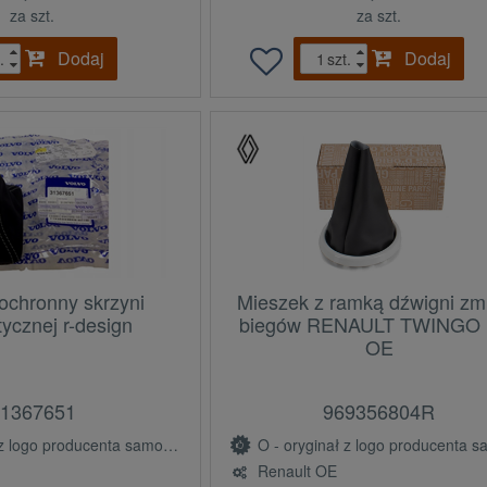
za szt.
za szt.
Dodaj
Dodaj
.
szt.
ochronny skrzyni
Mieszek z ramką dźwigni zm
ycznej r-design
biegów RENAULT TWINGO I
OE
1367651
969356804R
ogo producenta samochodu (OE)
O - oryginał z logo producenta samochodu 
Renault OE