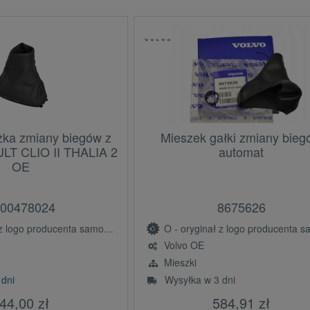
żka zmiany biegów z
Mieszek gałki zmiany bie
LT CLIO II THALIA 2
automat
OE
00478024
8675626
ogo producenta samochodu (OE)
O - oryginał z logo producenta samochodu 
Volvo OE
Mieszki
 dni
Wysyłka w 3 dni
44,00 zł
584,91 zł