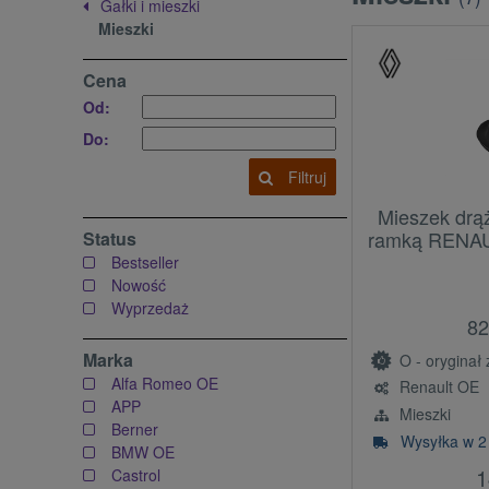
Gałki i mieszki
Mieszki
Cena
Od:
Do:
Filtruj
Mieszek drą
ramką RENAU
Status
Bestseller
Nowość
Wyprzedaż
82
Marka
O - oryginał z l
Alfa Romeo OE
Renault OE
APP
Mieszki
Berner
Wysyłka w 2
BMW OE
1
Castrol