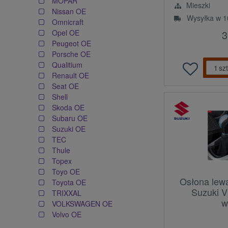
MOPAR
Mieszki
Nissan OE
Wysyłka w 1
Omnicraft
3
Opel OE
Peugeot OE
Porsche OE
Qualitium
szt
Renault OE
Seat OE
Shell
Skoda OE
Subaru OE
Suzuki OE
TEC
Thule
Topex
Toyo OE
Osłona lew
Toyota OE
Suzuki V
TRIXXAL
w
VOLKSWAGEN OE
Volvo OE