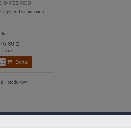
0-54P38-RED
ogo producenta samochodu (OE)
 dni
75,89 zł
za szt.
Dodaj
.
7 z 7 produktów
Grupa PGD i Holding 1
Ko