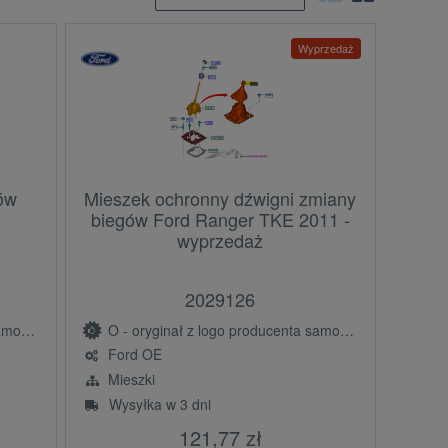
Wyprzedaż
gów
Mieszek ochronny dźwigni zmiany
biegów Ford Ranger TKE 2011 -
wyprzedaż
2029126
(OE)
O - oryginał z logo producenta samochodu (OE)
Ford OE
Mieszki
Wysyłka w 3 dni
121,77 zł