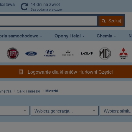
dostawa
14 dni na zwrot
Bez podania przyczyny
Szukaj
soria samochodowe
Opony i felgi
Chemia
N
Logowanie dla klientów Hurtowni Części
Mieszki
wnętrza
Gałki i mieszki
Wybierz generacja...
Wybierz silnik..