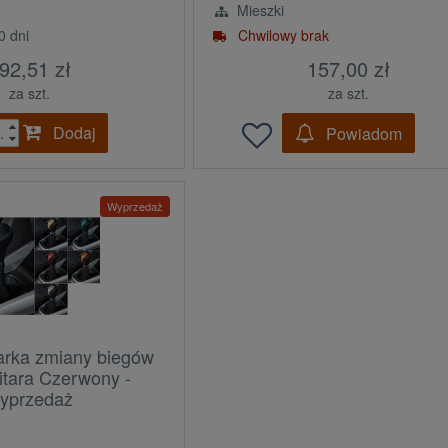
Mieszki
0 dni
Chwilowy brak
92,51 zł
157,00 zł
za szt.
za szt.
Dodaj
Powiadom
.
Wyprzedaż
arka zmiany biegów
itara Czerwony -
yprzedaż