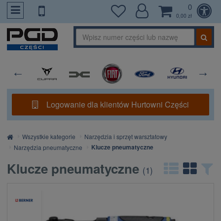
0
PrzejdzDoTresci
0,00 zł
Logowanie dla klientów Hurtowni Części
Strona
Wszystkie kategorie
Narzędzia i sprzęt warsztatowy
główna
Klucze pneumatyczne
Narzędzia pneumatyczne
Klucze pneumatyczne
(
1
)