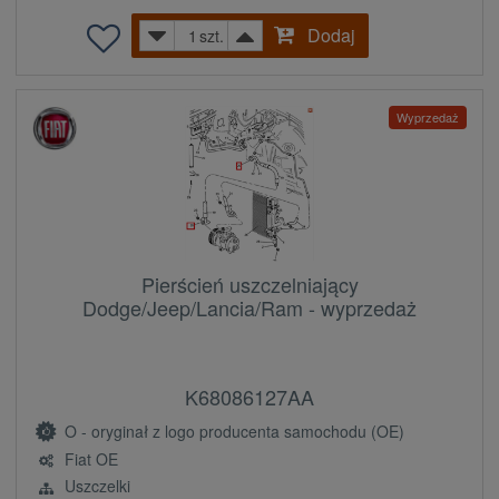
Dodaj
szt.
Wyprzedaż
Pierścień uszczelniający
Dodge/Jeep/Lancia/Ram - wyprzedaż
K68086127AA
O - oryginał z logo producenta samochodu (OE)
Fiat OE
Uszczelki