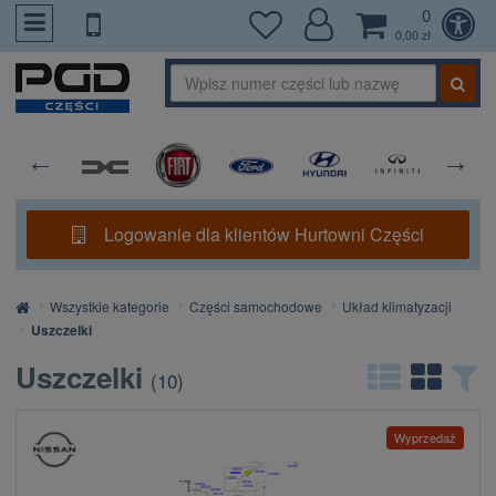
0
PrzejdzDoTresci
0,00 zł
Logowanie dla klientów Hurtowni Części
Strona
Wszystkie kategorie
Części samochodowe
Układ klimatyzacji
główna
Uszczelki
Uszczelki
(
10
)
Wyprzedaż