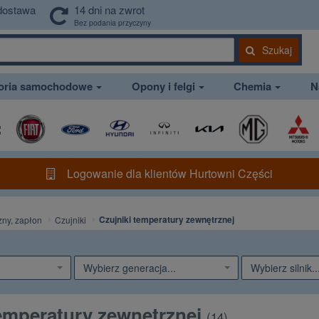
dostawa
14 dni na zwrot
Bez podania przyczyny
Szukaj
soria samochodowe
Opony i felgi
Chemia
N
Logowanie dla klientów Hurtowni Części
Czujniki temperatury zewnętrznej
zny, zapłon
Czujniki
Wybierz generacja...
Wybierz silnik..
temperatury zewnętrznej
(
14
)