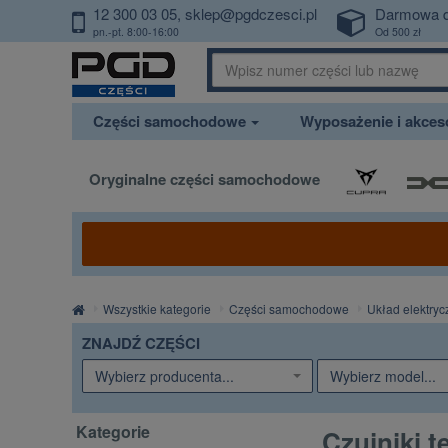
12 300 03 05
sklep@pgdczesci.pl
Darmowa 
PrzejdzDoTresci
pn.-pt. 8:00-16:00
Od 500 zł
Części samochodowe
Wyposażenie i akce
Oryginalne części samochodowe
Strona
Wszystkie kategorie
Części samochodowe
Układ elektryc
główna
ZNAJDŹ CZĘŚCI
Wybierz producenta...
Wybierz model...
Kategorie
Czujniki 