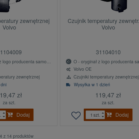
peratury zewnętrznej
Czujnik temperatury zewnętr
Volvo
Volvo
1104009
31104010
ogo producenta samochodu (OE)
O - oryginał z logo producenta samochodu 
Volvo OE
peratury zewnętrznej
Czujniki temperatury zewnętrznej
 dni
Wysyłka w 1 dzień
19,47 zł
119,47 zł
za szt.
za szt.
Dodaj
Dodaj
.
szt.
14 z 14 produktów