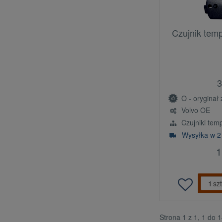
Czujnik tem
3
O - oryginał z l
Volvo OE
Czujniki tem
Wysyłka w 2
1
szt
Strona 1 z 1, 1 do 