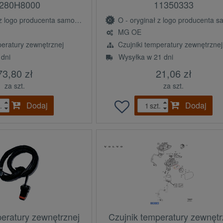
280H8000
11350333
ogo producenta samochodu (OE)
O - oryginał z logo producenta samochodu 
MG OE
peratury zewnętrznej
Czujniki temperatury zewnętrznej
 dni
Wysyłka w 21 dni
73,80 zł
21,06 zł
za szt.
za szt.
Dodaj
Dodaj
.
szt.
peratury zewnętrznej
Czujnik temperatury zewnętr