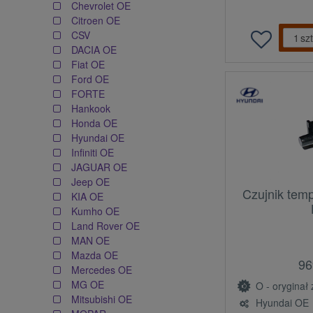
Chevrolet OE
Citroen OE
CSV
szt
DACIA OE
Fiat OE
Ford OE
FORTE
Hankook
Honda OE
Hyundai OE
Infiniti OE
JAGUAR OE
Jeep OE
Czujnik tem
KIA OE
Kumho OE
Land Rover OE
MAN OE
Mazda OE
96
Mercedes OE
MG OE
O - oryginał z l
Mitsubishi OE
Hyundai OE