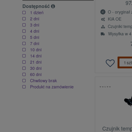
97
Dostępność
O - oryginał z l
1 dzień
2 dni
KIA OE
3 dni
Czujniki tem
4 dni
Wysyłka w 4
5 dni
7 dni
10 dni
14 dni
21 dni
szt
30 dni
60 dni
Chwilowy brak
Produkt na zamówienie
Czujnik tem