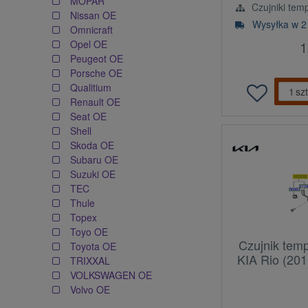
MOPAR
Czujniki tem
Nissan OE
Wysyłka w 2
Omnicraft
1
Opel OE
Peugeot OE
Porsche OE
Qualitium
szt
Renault OE
Seat OE
Shell
Skoda OE
Subaru OE
Suzuki OE
TEC
Thule
Topex
Toyo OE
Czujnik tem
Toyota OE
KIA Rio (201
TRIXXAL
VOLKSWAGEN OE
Volvo OE