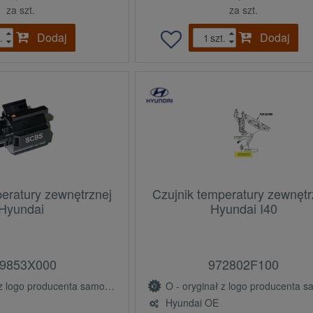
za szt.
za szt.
Dodaj
Dodaj
.
szt.
peratury zewnętrznej
Czujnik temperatury zewnętr
Hyundai
Hyundai I40
9853X000
972802F100
ogo producenta samochodu (OE)
O - oryginał z logo producenta samochodu 
Hyundai OE