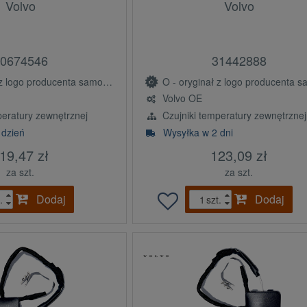
Volvo
Volvo
0674546
31442888
ogo producenta samochodu (OE)
O - oryginał z logo producenta samochodu 
Volvo OE
peratury zewnętrznej
Czujniki temperatury zewnętrznej
 dzień
Wysyłka w 2 dni
19,47 zł
123,09 zł
za szt.
za szt.
Dodaj
Dodaj
.
szt.