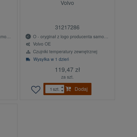
Volvo
31217286
(OE)
O - oryginał z logo producenta samochodu (OE)
Volvo OE
Czujniki temperatury zewnętrznej
Wysyłka w 1 dzień
119,47 zł
za szt.
Dodaj
szt.