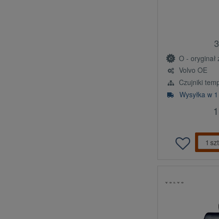
3
O - oryginał z l
Volvo OE
Czujniki tem
Wysyłka w 1
1
szt