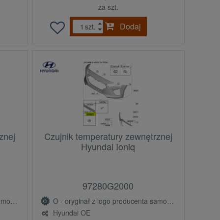
za szt.
Dodaj
szt.
znej
Czujnik temperatury zewnętrznej
Hyundai Ioniq
97280G2000
(OE)
O - oryginał z logo producenta samochodu (OE)
Hyundai OE