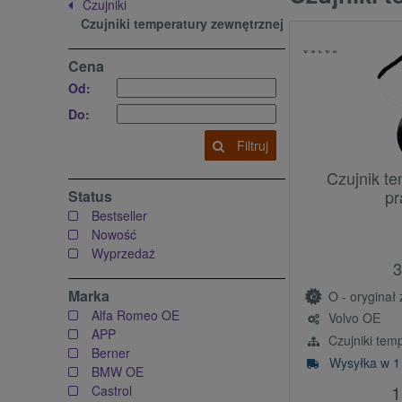
Czujniki
Czujniki temperatury zewnętrznej
Cena
Od:
Do:
Filtruj
Czujnik te
pr
Status
Bestseller
Nowość
Wyprzedaż
3
Marka
O - oryginał z l
Alfa Romeo OE
Volvo OE
APP
Czujniki tem
Berner
Wysyłka w 1
BMW OE
1
Castrol