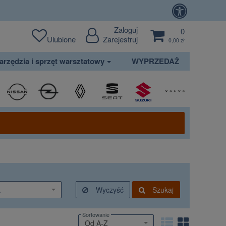
Zaloguj
0
Ulubione
Zarejestruj
0,00 zł
arzędzia i sprzęt warsztatowy
WYPRZEDAŻ
.
Wyczyść
Szukaj
Sortowanie
Od A-Z