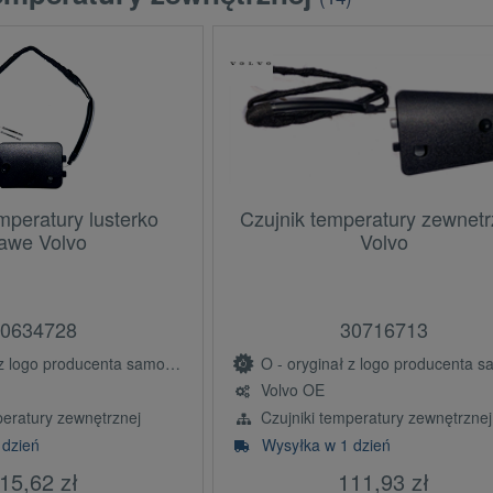
mperatury lusterko
Czujnik temperatury zewnetr
awe Volvo
Volvo
0634728
30716713
ogo producenta samochodu (OE)
O - oryginał z logo producenta samochodu 
Volvo OE
peratury zewnętrznej
Czujniki temperatury zewnętrznej
 dzień
Wysyłka w 1 dzień
15,62 zł
111,93 zł