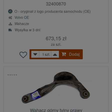
32400870
O - oryginał z logo producenta samochodu (OE)
Volvo OE
Wahacze
Wysyłka w 3 dni
673,15 zł
za szt.
Dodaj
szt.
Wahacz górny tylny prawy