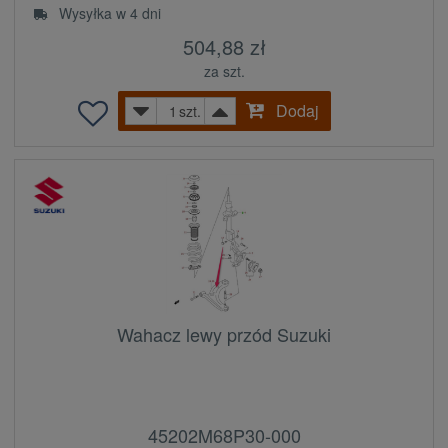
Wysyłka w 4 dni
504,88 zł
za szt.
Dodaj
szt.
Wahacz lewy przód Suzuki
45202M68P30-000