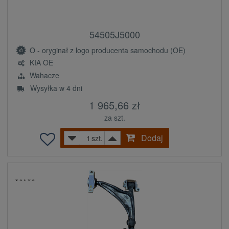
54505J5000
O - oryginał z logo producenta samochodu (OE)
KIA OE
Wahacze
Wysyłka w 4 dni
1 965,66 zł
za szt.
Dodaj
szt.