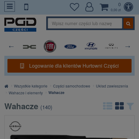
0
PrzejdzDoTresci
0,00 zł
Logowanie dla klientów Hurtowni Części
Strona
Wszystkie kategorie
Części samochodowe
Układ zawieszenia
główna
Wahacze
Wahacze i elementy
Wahacze
(
140
)