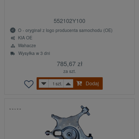
552102Y100
O - oryginał z logo producenta samochodu (OE)
KIA OE
Wahacze
Wysyłka w 3 dni
785,67 zł
za szt.
Dodaj
szt.