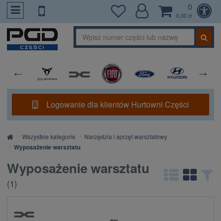
0
PrzejdzDoTresci
0,00 zł
Logowanie dla klientów Hurtowni Części
Strona
Wszystkie kategorie
Narzędzia i sprzęt warsztatowy
główna
Wyposażenie warsztatu
Wyposażenie warsztatu
(
1
)