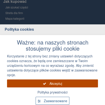
Jak kupować
Jak szukać części
Strefa dla firm
Mapa kategorii
Polityka cookies
Grupa PGD i Holding 1
O grupie
Ważne: na naszych stronach
stosujemy pliki cookie
Kontakt
12 300 03 05
Korzystanie z tej strony bez zmiany ustawień dotyczących
cookies oznacza, że będą one zamieszczane w Twoim
Napisz, jak możemy Ci pomóc
urządzeniu końcowym na co wyrażasz zgodę. Aby zmienić
ustawienia dotyczące plików cookies wejdź w zaawansowane
opcje.
Akceptuj
Polityka prywatności
Grupa PGD 2026 Wszystkie prawa zastrzeżone, powielanie informacji zawartych na
tej stronie zabronione
Zaawansowane
Powered by
Delta Business