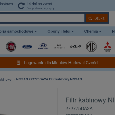
dostawa
14 dni na zwrot
Bez podania przyczyny
Szukaj
soria samochodowe
Opony i felgi
Chemia
N
Logowanie dla klientów Hurtowni Części
NISSAN 272775DA2A Filtr kabinowy NISSAN
 kabinowe
Filtr kabinowy 
272775DA2A