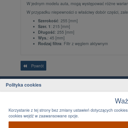
W jednym modelu auta, mogą występować różne wariant
W przypadku niepewności o właściwy dobór części, zale
Szerokość
: 255 [mm]
Szer. 1
: 215 [mm]
Długość
: 255 [mm]
Wys.
: 45 [mm]
Rodzaj filtra
: Filtr z węglem aktywnym
Powrót
Polityka cookies
Obsługa klienta
Jak kupować
Kontakt
Jak szukać części
Ważn
Płatność
Strefa dla firm
Korzystanie z tej strony bez zmiany ustawień dotyczących cook
Dostawa
Mapa kategorii
cookies wejdź w zaawansowane opcje.
Zwroty i reklamacje
Regulamin sklepu internetowego