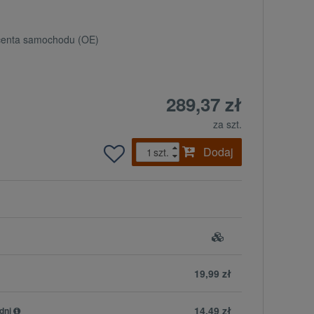
ucenta samochodu (OE)
289,37 zł
za szt.
Dodaj
szt.
19,99 zł
14,49 zł
dni