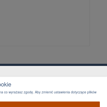
ntakt
2 300 03 05
ookie
Napisz, jak możemy Ci pomóc
a co wyrażasz zgodę. Aby zmienić ustawienia dotyczące plików