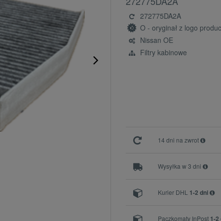
272775DA2A
272775DA2A
O - oryginał z logo prod
Nissan OE
Filtry kabinowe
14 dni na zwrot
Wysyłka w 3 dni
Kurier DHL
1-2 dni
Paczkomaty InPost
1-2 