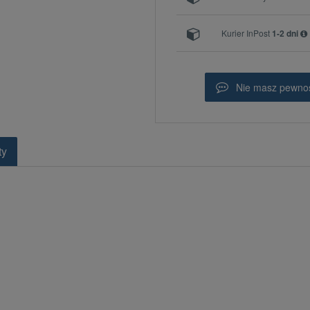
Kurier InPost
1-2 dni
Nie masz pewnoś
ty