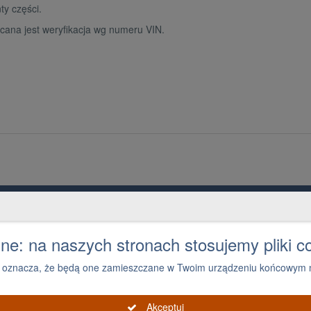
y części.
cana jest weryfikacja wg numeru VIN.
Grupa PGD i Holding 1
Ko
O grupie
1
e: na naszych stronach stosujemy pliki c
ies oznacza, że będą one zamieszczane w Twoim urządzeniu końcowym n
Akceptuj