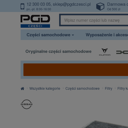
12 300 03 05
sklep@pgdczesci.pl
Darmowa 
PrzejdzDoTresci
pn.-pt. 8:00-16:00
Od 500 zł
Części samochodowe
Wyposażenie i akce
Oryginalne części samochodowe
Strona
Wszystkie kategorie
Części samochodowe
Filtry
Filtry
główna