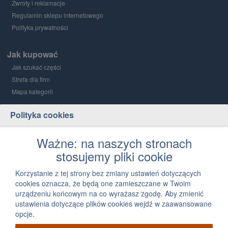
Zwroty i reklamacje
Regulamin sklepu internetowego
Polityka prywatności
Jak kupować
Jak szukać części
Strefa dla firm
Mapa kategorii
Polityka cookies
Grupa PGD i Holding 1
O grupie
Ważne: na naszych stronach
stosujemy pliki cookie
Kontakt
12 300 03 05
Korzystanie z tej strony bez zmiany ustawień dotyczących
cookies oznacza, że będą one zamieszczane w Twoim
Napisz, jak możemy Ci pomóc
urządzeniu końcowym na co wyrażasz zgodę. Aby zmienić
ustawienia dotyczące plików cookies wejdź w zaawansowane
opcje.