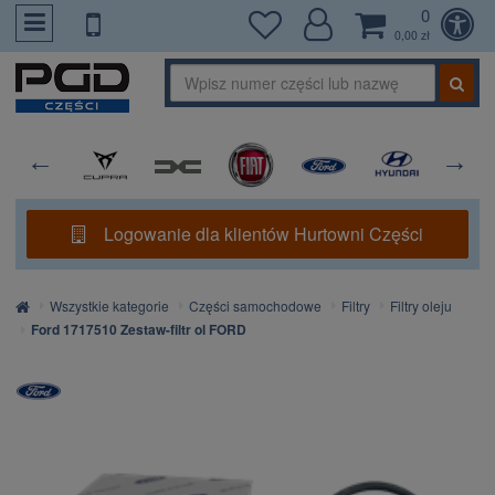
0
PrzejdzDoTresci
0,00 zł
Logowanie dla klientów Hurtowni Części
Strona
Wszystkie kategorie
Części samochodowe
Filtry
Filtry oleju
główna
Ford 1717510 Zestaw-filtr ol FORD