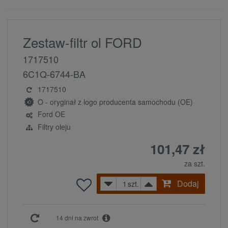
Zestaw-filtr ol FORD
1717510
6C1Q-6744-BA
1717510
O - oryginał z logo producenta samochodu (OE)
Ford OE
Filtry oleju
101,47 zł
za szt.
Dodaj
szt.
14 dni na zwrot