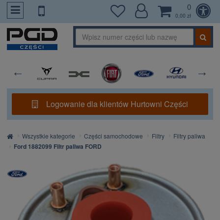
0
PrzejdzDoTresci
0,00 zł
Logowanie dla klientów Hurtowni Części
Strona
Wszystkie kategorie
Części samochodowe
Filtry
Filtry paliwa
główna
Ford 1882099 Filtr paliwa FORD