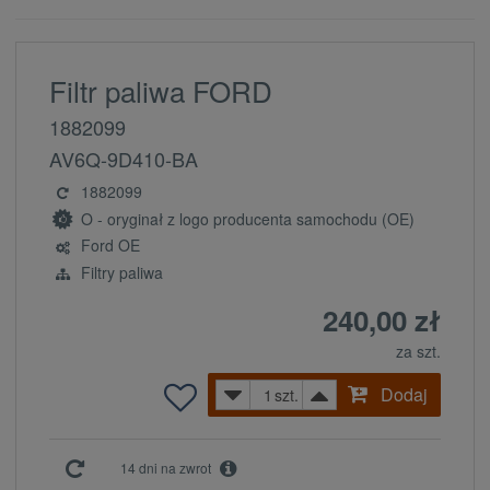
Filtr paliwa FORD
1882099
AV6Q-9D410-BA
1882099
O - oryginał z logo producenta samochodu (OE)
Ford OE
Filtry paliwa
240,00 zł
za szt.
Dodaj
szt.
14 dni na zwrot