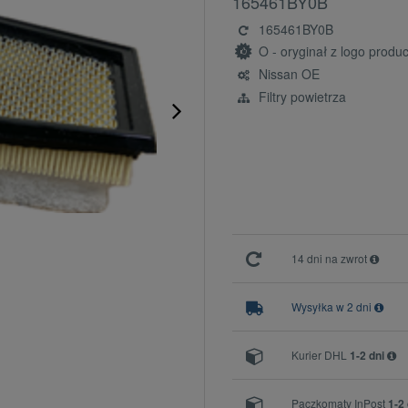
165461BY0B
165461BY0B
O - oryginał z logo prod
Nissan OE
Filtry powietrza
14 dni na zwrot
Wysyłka w 2 dni
Kurier DHL
1-2 dni
Paczkomaty InPost
1-2 