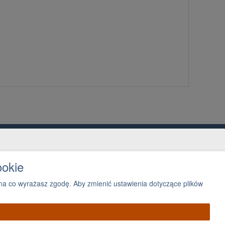
ntakt
2 300 03 05
ookie
Napisz, jak możemy Ci pomóc
a co wyrażasz zgodę. Aby zmienić ustawienia dotyczące plików