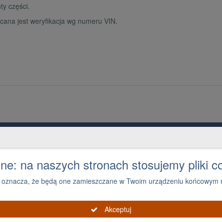
y części.
cana jest weryfikacja wg numeru VIN.
Grupa PGD i Holding 1
Ko
O grupie
1
e: na naszych stronach stosujemy pliki c
ies oznacza, że będą one zamieszczane w Twoim urządzeniu końcowym n
Akceptuj