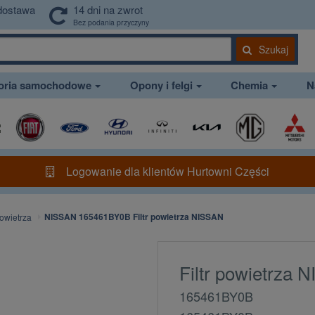
dostawa
14 dni na zwrot
Bez podania przyczyny
Szukaj
soria samochodowe
Opony i felgi
Chemia
N
Logowanie dla klientów Hurtowni Części
NISSAN 165461BY0B Filtr powietrza NISSAN
powietrza
Filtr powietrza 
165461BY0B