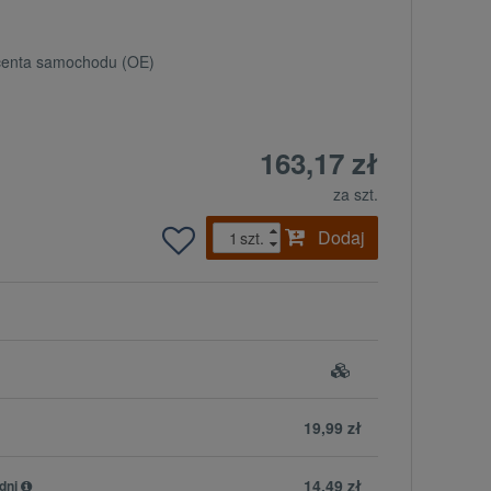
ucenta samochodu (OE)
163,17 zł
za szt.
Dodaj
szt.
19,99 zł
14,49 zł
dni