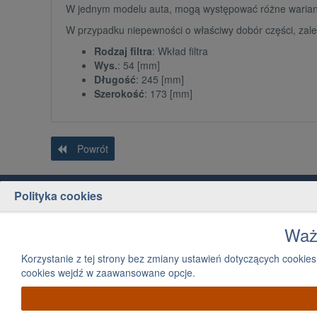
W jednym modelu auta, mogą występować różne wariant
W przypadku niepewności o właściwy dobór części, zale
Rodzaj filtra
: Wkład filtra
Wys.
: 54 [mm]
Długość
: 245 [mm]
Szerokość
: 173 [mm]
Powrót
Polityka cookies
Obsługa klienta
Jak kupować
Kontakt
Jak szukać części
Ważn
Płatność
Strefa dla firm
Korzystanie z tej strony bez zmiany ustawień dotyczących cook
Dostawa
Mapa kategorii
cookies wejdź w zaawansowane opcje.
Zwroty i reklamacje
Regulamin sklepu internetowego
Polityka prywatności