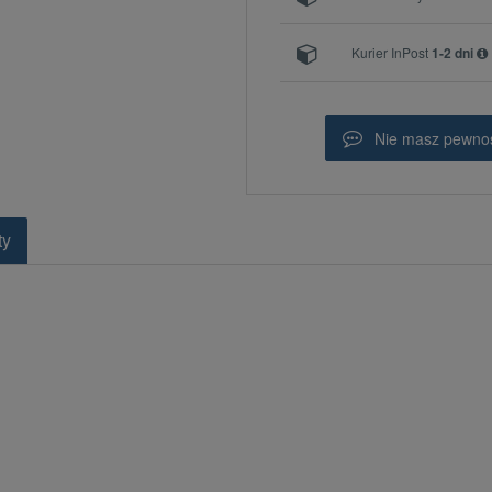
Kurier InPost
1-2 dni
Nie masz pewnoś
ty