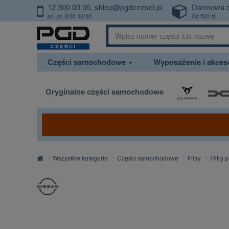
12 300 03 05
sklep@pgdczesci.pl
Darmowa 
PrzejdzDoTresci
pn.-pt. 8:00-16:00
Od 500 zł
Części samochodowe
Wyposażenie i akce
Oryginalne części samochodowe
Strona
Wszystkie kategorie
Części samochodowe
Filtry
Filtry 
główna