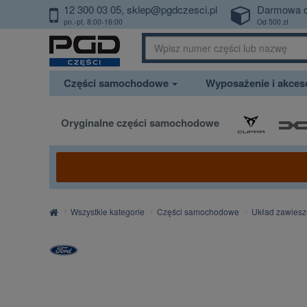
12 300 03 05
sklep@pgdczesci.pl
Darmowa 
PrzejdzDoTresci
pn.-pt. 8:00-16:00
Od 500 zł
Części samochodowe
Wyposażenie i akce
Oryginalne części samochodowe
Strona
Wszystkie kategorie
Części samochodowe
Układ zawiesz
główna