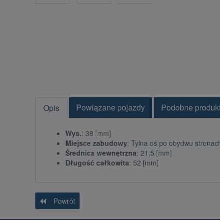
Powiązane pojazdy
Podobne produk
Opis
Wys.
: 38 [mm]
Miejsce zabudowy
: Tylna oś po obydwu stronac
Średnica wewnętrzna
: 21,5 [mm]
Długość całkowita
: 52 [mm]
Powrót