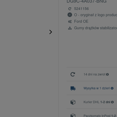
DG9C-4A037-BNG
5241156
O - oryginał z logo prod
Ford OE
Gumy drążków stabilizato
14 dni na zwrot
Wysyłka w 1 dzień
Kurier DHL
1-2 dni
Paczkomaty InPost
1-2 