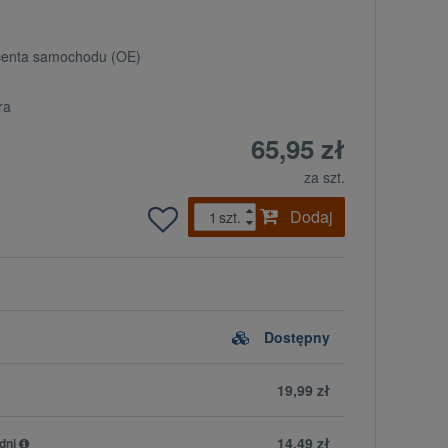
ucenta samochodu (OE)
ra
65,95 zł
za szt.
Dodaj
szt.
Dostępny
19,99 zł
14,49 zł
dni