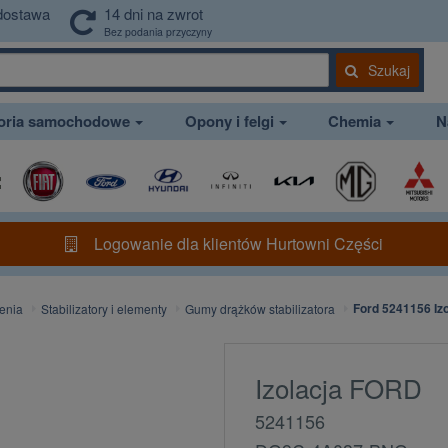
dostawa
14 dni na zwrot
Bez podania przyczyny
Szukaj
soria samochodowe
Opony i felgi
Chemia
N
Logowanie dla klientów Hurtowni Części
Ford 5241156 Iz
enia
Stabilizatory i elementy
Gumy drążków stabilizatora
Izolacja FORD
5241156