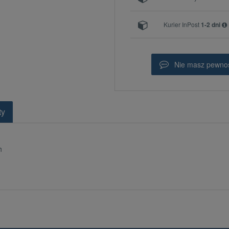
Kurier InPost
1-2 dni
Nie masz pewnoś
ty
h