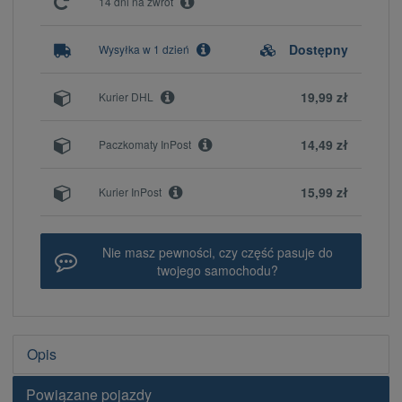
14 dni na zwrot
Dostępny
Wysyłka w 1 dzień
19,99 zł
Kurier DHL
14,49 zł
Paczkomaty InPost
15,99 zł
Kurier InPost
Nie masz pewności, czy część pasuje do
twojego samochodu?
Opis
Powiązane pojazdy