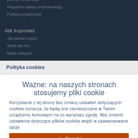
Regulamin sklepu internetowego
Polityka prywatności
Jak kupować
Jak szukać części
Strefa dla firm
Mapa kategorii
Polityka cookies
Grupa PGD i Holding 1
O grupie
Ważne: na naszych stronach
stosujemy pliki cookie
Kontakt
12 300 03 05
Korzystanie z tej strony bez zmiany ustawień dotyczących
cookies oznacza, że będą one zamieszczane w Twoim
Napisz, jak możemy Ci pomóc
urządzeniu końcowym na co wyrażasz zgodę. Aby zmienić
ustawienia dotyczące plików cookies wejdź w zaawansowane
opcje.