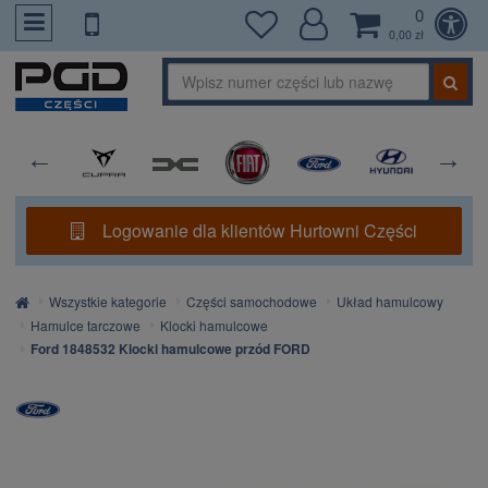
0
PrzejdzDoTresci
0,00 zł
Logowanie dla klientów Hurtowni Części
Strona
Wszystkie kategorie
Części samochodowe
Układ hamulcowy
główna
Hamulce tarczowe
Klocki hamulcowe
Ford 1848532 Klocki hamulcowe przód FORD