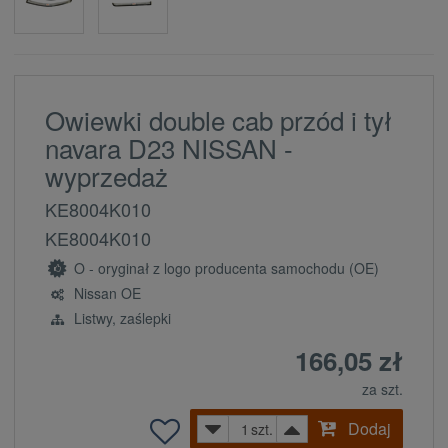
Owiewki double cab przód i tył
navara D23 NISSAN -
wyprzedaż
KE8004K010
KE8004K010
O - oryginał z logo producenta samochodu (OE)
Nissan OE
Listwy, zaślepki
166,05 zł
za szt.
Dodaj
szt.