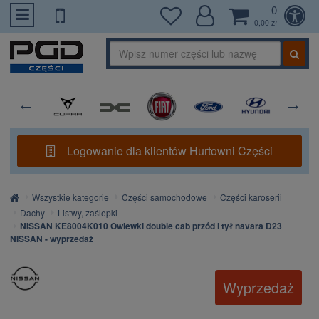
0
PrzejdzDoTresci
0,00 zł
Logowanie dla klientów Hurtowni Części
Strona
Wszystkie kategorie
Części samochodowe
Części karoserii
główna
Dachy
Listwy, zaślepki
NISSAN KE8004K010 Owiewki double cab przód i tył navara D23
NISSAN - wyprzedaż
Wyprzedaż