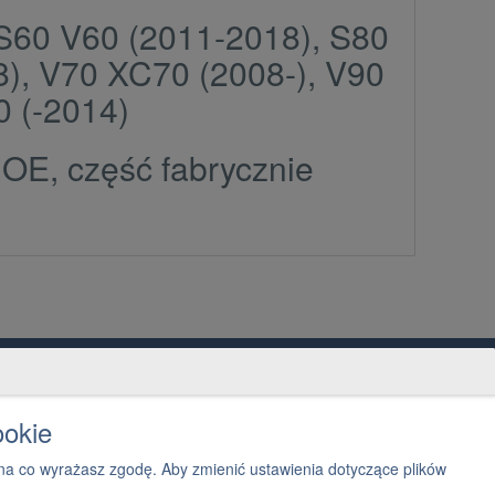
 S60 V60 (2011-2018), S80
8), V70 XC70 (2008-), V90
0 (-2014)
 OE, część fabrycznie
ntakt
2 300 03 05
ookie
Napisz, jak możemy Ci pomóc
a co wyrażasz zgodę. Aby zmienić ustawienia dotyczące plików