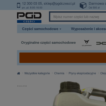
12 300 03 05
sklep@pgdczesci.pl
Darmowa 
PrzejdzDoTresci
pn.-pt. 8:00-16:00
Od 500 zł
Części samochodowe
Wyposażenie i akce
Oryginalne części samochodowe
Strona
Wszystkie kategorie
Chemia
Płyny eksploatacyjne
Olej
główna