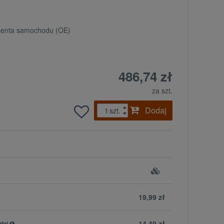
ucenta samochodu (OE)
486,74 zł
za szt.
Dodaj
szt.
19,99 zł
14,49 zł
dni