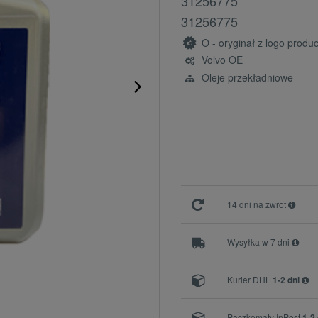
31256775
31256775
O - oryginał z logo prod
Volvo OE
Oleje przekładniowe
14 dni na zwrot
Wysyłka w 7 dni
Kurier DHL
1-2 dni
Paczkomaty InPost
1-2 