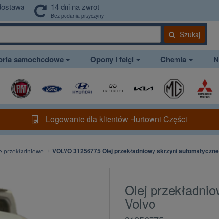
dostawa
14 dni na zwrot
Bez podania przyczyny
Szukaj
soria samochodowe
Opony i felgi
Chemia
N
Logowanie dla klientów Hurtowni Części
VOLVO 31256775 Olej przekładniowy skrzyni automatycznej
e przekładniowe
Olej przekładnio
Volvo