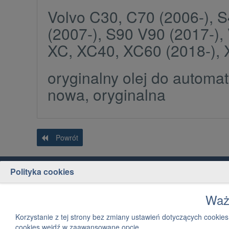
Volvo C30, C70 (2006-), 
(2007-), S90 V90 (2017-),
XC, XC40, XC60 (2018-), 
oryginalny olej do automa
nowa, oryginalna
Powrót
Polityka cookies
Obsługa klienta
Jak kupować
Kontakt
Jak szukać części
Ważn
Płatność
Strefa dla firm
Korzystanie z tej strony bez zmiany ustawień dotyczących cook
Dostawa
Mapa kategorii
cookies wejdź w zaawansowane opcje.
Zwroty i reklamacje