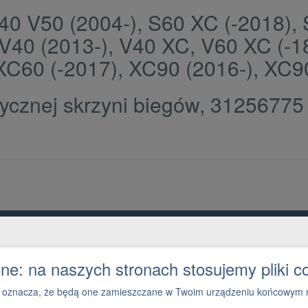
S40 V50 (2004-), S60 XC (-2018),
 V40 (2013-), V40 XC, V60 XC (-1
XC60 (-2017), XC90 (2016-), XC9
tycznej skrzyni biegów, 31256775
Grupa PGD i Holding 1
Ko
O grupie
1
e: na naszych stronach stosujemy pliki c
ies oznacza, że będą one zamieszczane w Twoim urządzeniu końcowym n