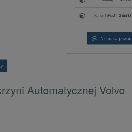
Kurier InPost
1-2 dni
Nie masz pewnoś
ty
krzyni Automatycznej Volvo