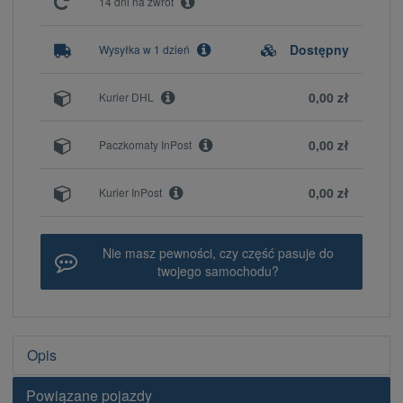
14 dni na zwrot
Dostępny
Wysyłka w 1 dzień
0,00 zł
Kurier DHL
0,00 zł
Paczkomaty InPost
0,00 zł
Kurier InPost
Nie masz pewności, czy część pasuje do
twojego samochodu?
Opis
Powiązane pojazdy