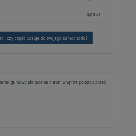
0,00 zł
ci, czy część pasuje do twojego samochodu?
eriał gumowy skutecznie chroni wnętrze pojazdu przed