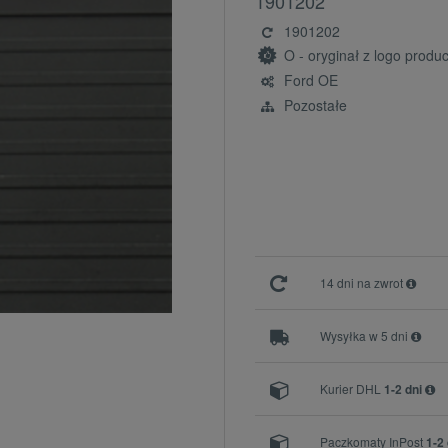
1901202
1901202
O - oryginał z logo prod
Ford OE
Pozostałe
14 dni na zwrot
Wysyłka w 5 dni
Kurier DHL
1-2 dni
Paczkomaty InPost
1-2 