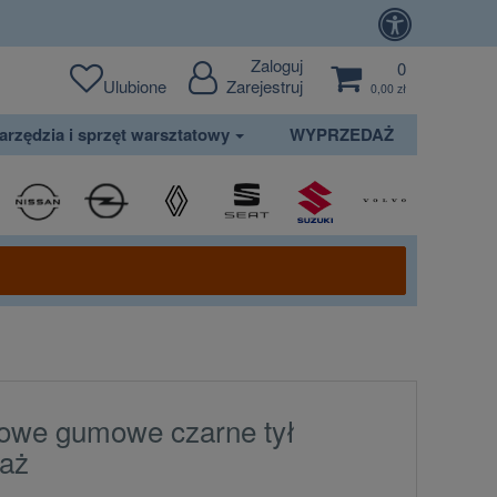
Zaloguj
0
Ulubione
Zarejestruj
0,00 zł
arzędzia i sprzęt warsztatowy
WYPRZEDAŻ
owe gumowe czarne tył
aż