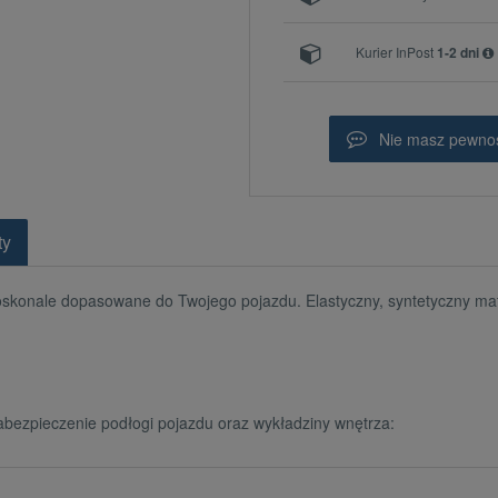
Kurier InPost
1-2 dni
Nie masz pewnoś
ty
oskonale dopasowane do Twojego pojazdu. Elastyczny, syntetyczny mat
bezpieczenie podłogi pojazdu oraz wykładziny wnętrza: