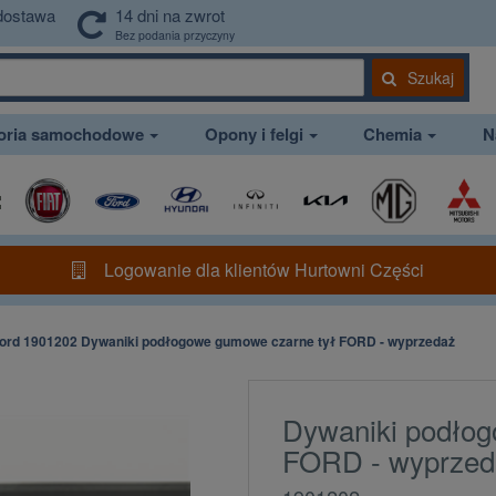
dostawa
14 dni na zwrot
Bez podania przyczyny
Szukaj
soria samochodowe
Opony i felgi
Chemia
N
Logowanie dla klientów Hurtowni Części
ord 1901202 Dywaniki podłogowe gumowe czarne tył FORD - wyprzedaż
Dywaniki podłog
FORD - wyprzed