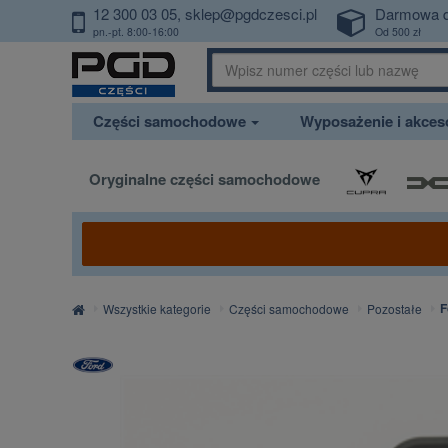
12 300 03 05
sklep@pgdczesci.pl
Darmowa 
PrzejdzDoTresci
pn.-pt. 8:00-16:00
Od 500 zł
Części samochodowe
Wyposażenie i akce
Oryginalne części samochodowe
Strona
F
Wszystkie kategorie
Części samochodowe
Pozostałe
główna