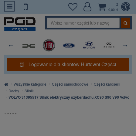
0
PrzejdzDoTresci
0,00 zł
Logowanie dla klientów Hurtowni Części
Strona
Wszystkie kategorie
Części samochodowe
Części karoserii
główna
Dachy
Silniki
VOLVO 31395517 Silnik elektryczny szyberdachu XC90 S90 V90 Volvo