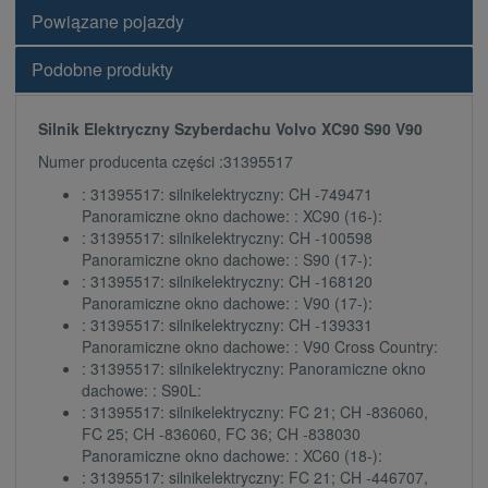
Powiązane pojazdy
Podobne produkty
Silnik Elektryczny Szyberdachu Volvo XC90 S90 V90
Numer producenta części :31395517
: 31395517: silnikelektryczny: CH -749471
Panoramiczne okno dachowe: : XC90 (16-):
: 31395517: silnikelektryczny: CH -100598
Panoramiczne okno dachowe: : S90 (17-):
: 31395517: silnikelektryczny: CH -168120
Panoramiczne okno dachowe: : V90 (17-):
: 31395517: silnikelektryczny: CH -139331
Panoramiczne okno dachowe: : V90 Cross Country:
: 31395517: silnikelektryczny: Panoramiczne okno
dachowe: : S90L:
: 31395517: silnikelektryczny: FC 21; CH -836060,
FC 25; CH -836060, FC 36; CH -838030
Panoramiczne okno dachowe: : XC60 (18-):
: 31395517: silnikelektryczny: FC 21; CH -446707,