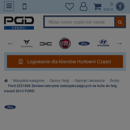
0
PrzejdzDoTresci
0,00 zł
Logowanie dla klientów Hurtowni Części
Strona
Wszystkie kategorie
Opony i felgi
Osprzęt i akcesoria
Śruby
główna
Ford 2221666 Zestaw nakrętek zabezpieczających na koła do felg
transit 2014 FORD