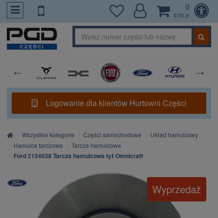
0
PrzejdzDoTresci
0,00 zł
Logowanie dla klientów Hurtowni Części
Strona
Wszystkie kategorie
Części samochodowe
Układ hamulcowy
główna
Hamulce tarczowe
Tarcze hamulcowe
Ford 2134638 Tarcza hamulcowa tył Omnicraft
Wyprzedaż